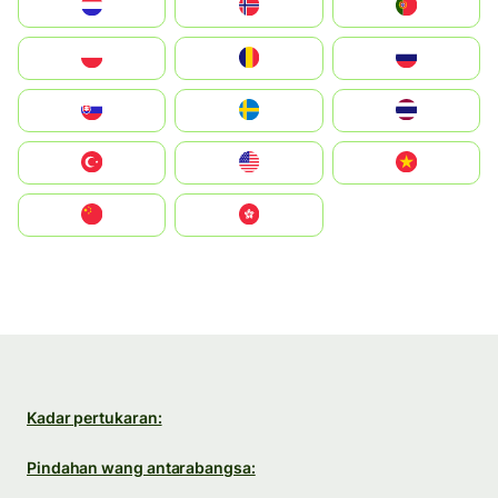
Nederland
Norge
Portugal
Polska
România
Россия
Slovensko
Ruoŧŧa
ไทย
Türkiye
United States
Vietnam
中国
中國香港特別行政區
Kadar pertukaran:
Pindahan wang antarabangsa: