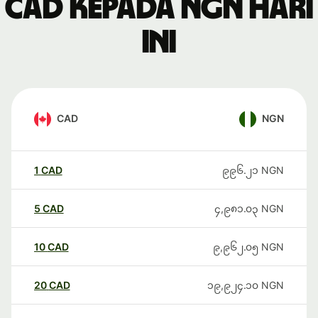
CAD kepada NGN hari
ini
CAD
NGN
1
CAD
၉၉၆.၂၁
NGN
5
CAD
၄,၉၈၁.၀၃
NGN
10
CAD
၉,၉၆၂.၀၅
NGN
20
CAD
၁၉,၉၂၄.၁၀
NGN