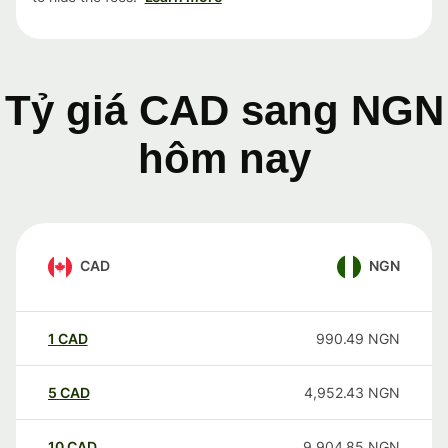
Tỷ giá CAD sang NGN
hôm nay
CAD
NGN
1
CAD
990.49
NGN
5
CAD
4,952.43
NGN
10
CAD
9,904.85
NGN