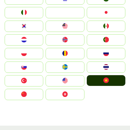
Italia
JA
Japan
South Korea
Malay
Mexico
Nederland
Norge
Portugal
Polska
România
Россия
Slovensko
Ruoŧŧa
ไทย
Vietnam
Türkiye
United States
中国
中國香港特別行政區