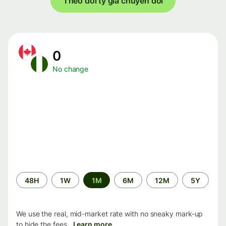
Theo dõi tỷ giá chuyển đổi
0
No change
Time
48H
1W
1M
6M
12M
5Y
period
We use the real, mid-market rate with no sneaky mark-up
to hide the fees.
Learn more