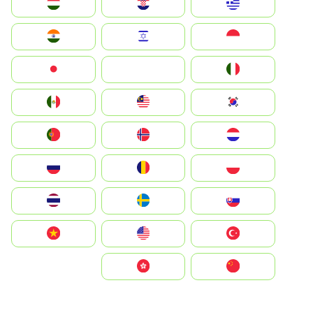
Greece
Hrvatska
Magyarország
Indonesia
Israel
India
Italia
JA
Japan
South Korea
Malay
Mexico
Nederland
Norge
Portugal
Polska
România
Россия
Slovensko
Ruoŧŧa
ไทย
Türkiye
United States
Vietnam
中国
中國香港特別行政區