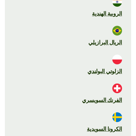
الروبية الهندية
الريال البرازيلي
الزلوتي البولندي
الفرنك السويسري
الكرونا السويدية