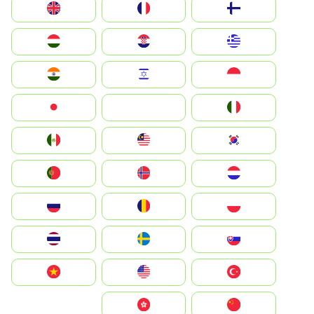
Suomi
France
United Kingdom
Greece
Hrvatska
Magyarország
Indonesia
Israel
India
Italia
JA
Japan
South Korea
Malay
Mexico
Nederland
Norge
Portugal
Polska
România
Россия
Slovensko
Ruoŧŧa
ไทย
Türkiye
United States
Vietnam
中国
中國香港特別行政區