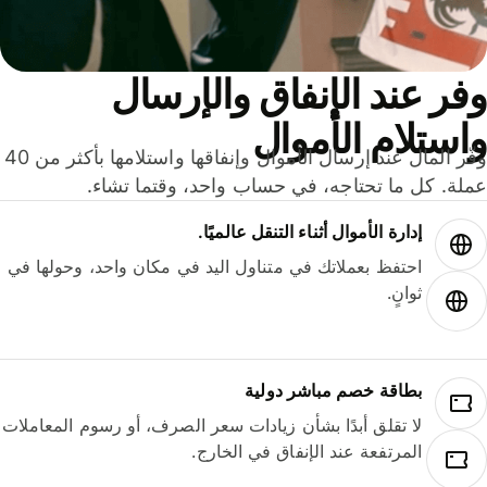
ر عند الإنفاق والإرسال
ستلام الأموال
وفّر المال عند إرسال الأموال وإنفاقها واستلامها بأكثر من 40
لة. كل ما تحتاجه، في حساب واحد، وقتما تشاء.
إدارة الأموال أثناء التنقل عالميًا.
احتفظ بعملاتك في متناول اليد في مكان واحد، وحولها في
ثوانٍ.
بطاقة خصم مباشر دولية
لا تقلق أبدًا بشأن زيادات سعر الصرف، أو رسوم المعاملات
المرتفعة عند الإنفاق في الخارج.