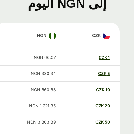
إلى NGN اليوم
NGN
CZK
NGN
66.07
CZK
1
NGN
330.34
CZK
5
NGN
660.68
CZK
10
NGN
1,321.35
CZK
20
NGN
3,303.39
CZK
50