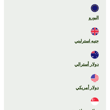
اليورو
جنيه استرليني
دولار أسترالي
دولار أمريكي