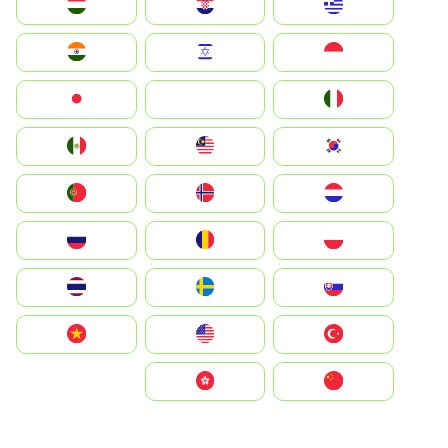
Greece
Hrvatska
Magyarország
Indonesia
Israel
India
Italia
JA
Japan
South Korea
Malay
Mexico
Nederland
Norge
Portugal
Polska
România
Россия
Slovensko
Ruoŧŧa
ไทย
Türkiye
United States
Vietnam
中国
中國香港特別行政區