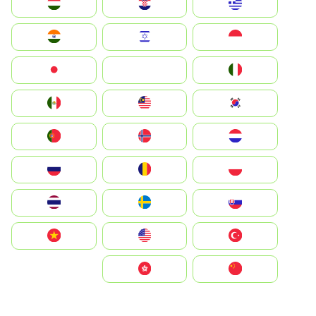
Greece
Hrvatska
Magyarország
Indonesia
Israel
India
Italia
JA
Japan
South Korea
Malay
Mexico
Nederland
Norge
Portugal
Polska
România
Россия
Slovensko
Ruoŧŧa
ไทย
Türkiye
United States
Vietnam
中国
中國香港特別行政區