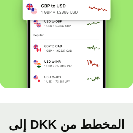
المخطط من DKK إلى