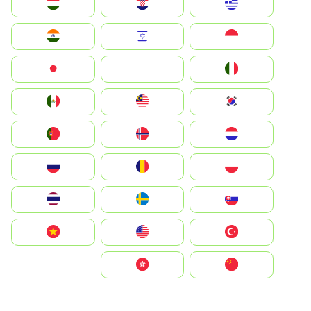
Greece
Hrvatska
Magyarország
Indonesia
Israel
India
Italia
JA
Japan
South Korea
Malay
Mexico
Nederland
Norge
Portugal
Polska
România
Россия
Slovensko
Ruoŧŧa
ไทย
Türkiye
United States
Vietnam
中国
中國香港特別行政區