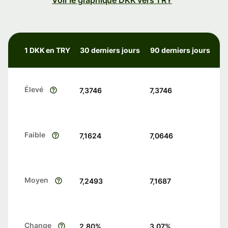
Voir le graphique DKK vers TRY
1 DKK en TRY
30 derniers jours
90 derniers jours
Élevé
7,3746
7,3746
Faible
7,1624
7,0646
Moyen
7,2493
7,1687
Change
2.80
%
3.07
%