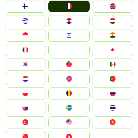
France
Suomi
United Kingdom
Greece
Hrvatska
Magyarország
Indonesia
Israel
India
Italia
JA
Japan
South Korea
Malay
Mexico
Nederland
Norge
Portugal
Polska
România
Россия
Slovensko
Ruoŧŧa
ไทย
Türkiye
United States
Vietnam
中国
中國香港特別行政區