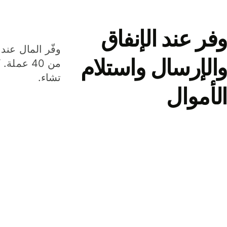
وفر عند الإنفاق
وفّر المال عند 
والإرسال واستلام
من 40 عم
تشاء.
الأموال