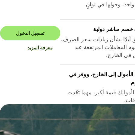
احد، وحولها في ثوانٍ.
 خصم مباشر دولية
تسجيل الدخول
ق أبدًا بشأن زيادات سعر الصرف،
م المعاملات المرتفعة عند
معرفة المزيد
ق في الخارج.
لأموال إلى الخارج، ووفر في
م
أموالك قيمة أكبر، مهما بَعُدت
فات.