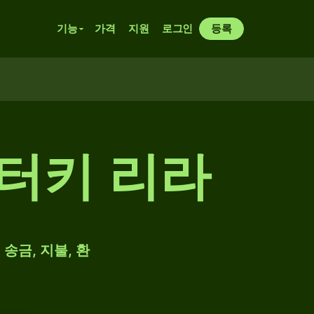
기능
가격
지원
로그인
등록
 터키 리라
송금, 지불, 환