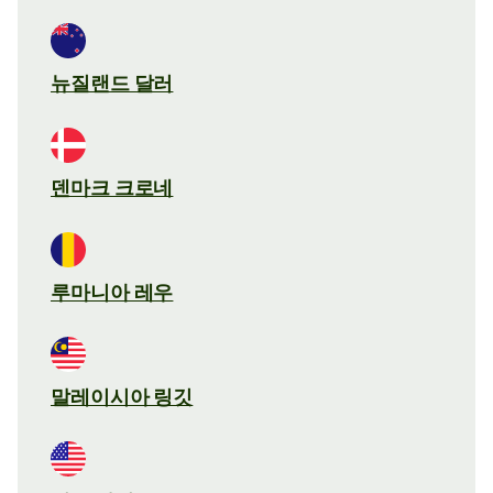
뉴질랜드 달러
덴마크 크로네
루마니아 레우
말레이시아 링깃