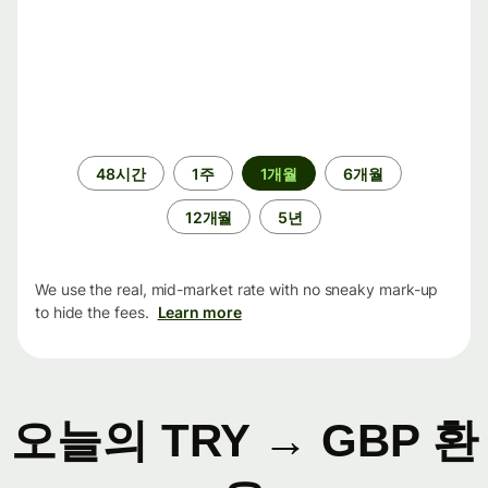
기
48시간
1주
1개월
6개월
간
12개월
5년
We use the real, mid-market rate with no sneaky mark-up
to hide the fees.
Learn more
오늘의 TRY → GBP 환