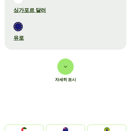
싱가포르 달러
유로
자세히 표시
الإمارات العربية المتحدة
Australia
Brazil