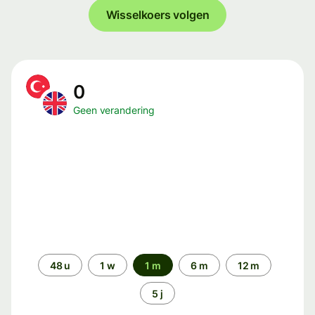
Wisselkoers volgen
0
Geen verandering
Periode
48 u
1 w
1 m
6 m
12 m
5 j