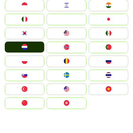
Indonesia
Israel
India
Italia
JA
Japan
South Korea
Malay
Mexico
Nederland
Norge
Portugal
Polska
România
Россия
Slovensko
Ruoŧŧa
ไทย
Türkiye
United States
Vietnam
中国
中國香港特別行政區