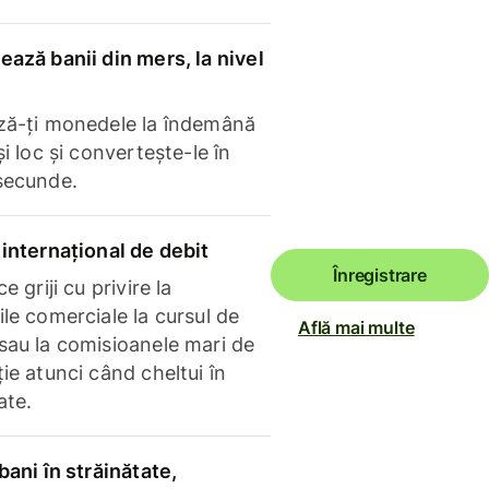
ază banii din mers, la nivel
ză-ți monedele la îndemână
și loc și convertește-le în
secunde.
internațional de debit
Înregistrare
e griji cu privire la
le comerciale la cursul de
Află mai multe
sau la comisioanele mari de
ie atunci când cheltui în
ate.
bani în străinătate,