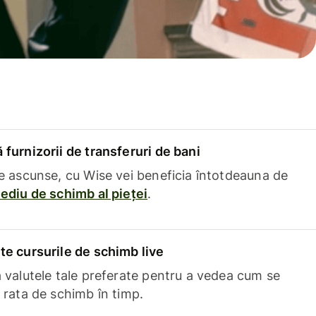
furnizorii de transferuri de bani
e ascunse, cu Wise vei beneficia întotdeauna de
ediu de schimb al pieței
.
e cursurile de schimb live
 valutele tale preferate pentru a vedea cum se
 rata de schimb în timp.