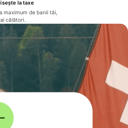
sește la taxe
la maximum de banii tăi,
ai călători.