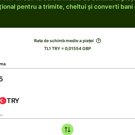
ional pentru a trimite, cheltui și converti bani 
Rata de schimb medie a pieței
TL1 TRY = 0,01554 GBP
ma
TRY