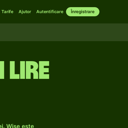
Tarife
Ajutor
Autentificare
Înregistrare
n lire
i. Wise este