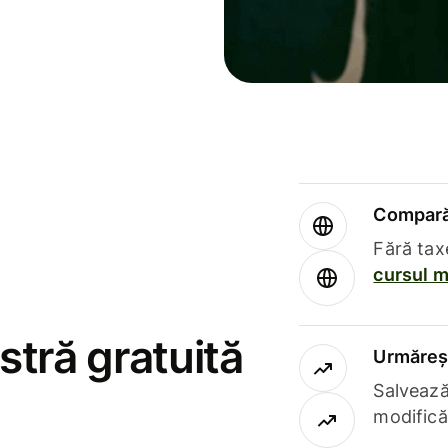
Compară 
Fără tax
cursul m
stră gratuită
Urmăreșt
Salvează
modifică