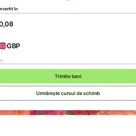
vertit în
GBP
Trimite bani
Urmărește cursul de schimb