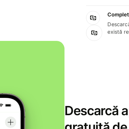
Complet 
Descarcă
există r
Descarcă ap
gratuită d