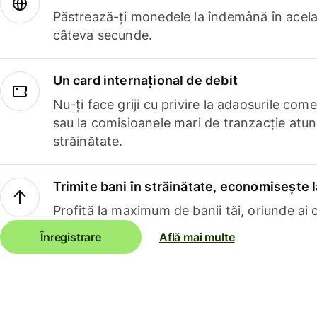
Păstrează-ți monedele la îndemână în acelaș
câteva secunde.
Un card internațional de debit
Nu-ți face griji cu privire la adaosurile com
sau la comisioanele mari de tranzacție atun
străinătate.
Trimite bani în străinătate, economisește l
Profită la maximum de banii tăi, oriunde ai c
Înregistrare
Află mai multe