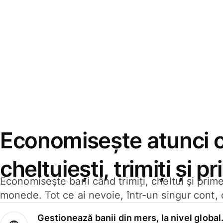
Economisește atunci 
cheltuiești, trimiți și p
Economisește bani când trimiți, cheltui și prim
monede. Tot ce ai nevoie, într-un singur cont, 
Gestionează banii din mers, la nivel global