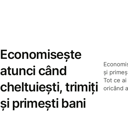
Economisește
Economise
atunci când
și prime
Tot ce ai
cheltuiești, trimiți
oricând a
și primești bani