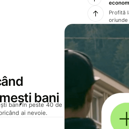
economi
Profită 
oriunde 
când
rimești bani
ești bani în peste 40 de
oricând ai nevoie.
.