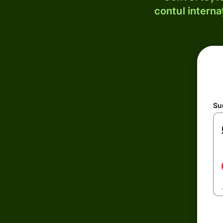
contul internaț
Su