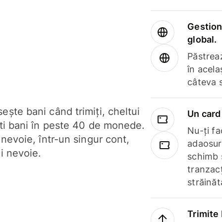
Gestione
global.
Păstrea
în acela
câteva 
ște bani când trimiți, cheltui
Un card 
ști bani în peste 40 de monede.
Nu-ți fac
 nevoie, într-un singur cont,
adaosuri
i nevoie.
schimb 
tranzacț
străinăt
Trimite 