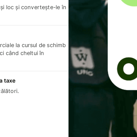
i loc și convertește-le în
erciale la cursul de schimb
ci când cheltui în
a taxe
ălători.