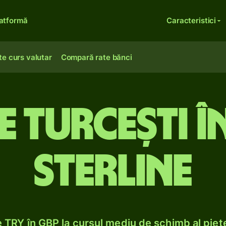
atformă
Caracteristici
te curs valutar
Compară rate bănci
e turcești î
sterline
TRY în GBP la cursul mediu de schimb al piețe