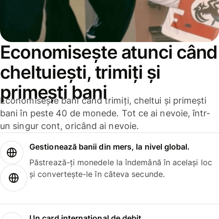
Economisește atunci când
cheltuiești, trimiți și
primești bani
Economisește bani când trimiți, cheltui și primești
bani în peste 40 de monede. Tot ce ai nevoie, într-
un singur cont, oricând ai nevoie.
Gestionează banii din mers, la nivel global.
Păstrează-ți monedele la îndemână în același loc
și convertește-le în câteva secunde.
Un card internațional de debit