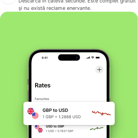
Descarcă în câteva secunde. Este complet gratuit
și nu există reclame enervante.