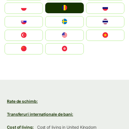
România
Polska
Россия
Slovensko
Ruoŧŧa
ไทย
Türkiye
United States
Vietnam
中国
中國香港特別行政區
Rate de schimb:
Transferuri internaționale de bani:
Cost of living:
Cost of living in United Kingdom