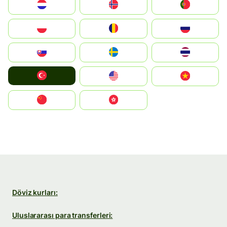
Nederland
Norge
Portugal
Polska
România
Россия
Slovensko
Ruoŧŧa
ไทย
Türkiye
United States
Vietnam
中国
中國香港特別行政區
Döviz kurları:
Uluslararası para transferleri: