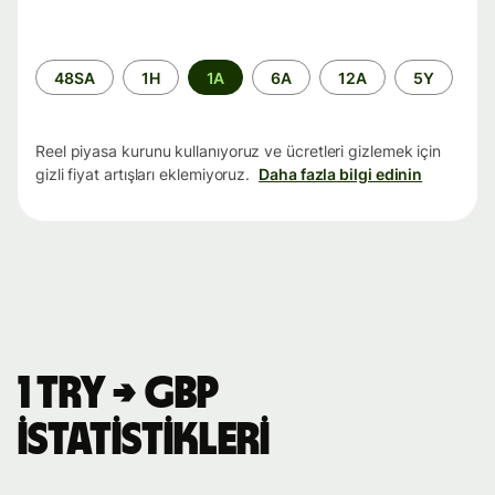
Zaman
48SA
1H
1A
6A
12A
5Y
aralığı
Reel piyasa kurunu kullanıyoruz ve ücretleri gizlemek için
gizli fiyat artışları eklemiyoruz.
Daha fazla bilgi edinin
1 TRY → GBP
istatistikleri