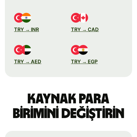
TRY → INR
TRY → CAD
TRY → AED
TRY → EGP
Kaynak para
birimini değiştirin