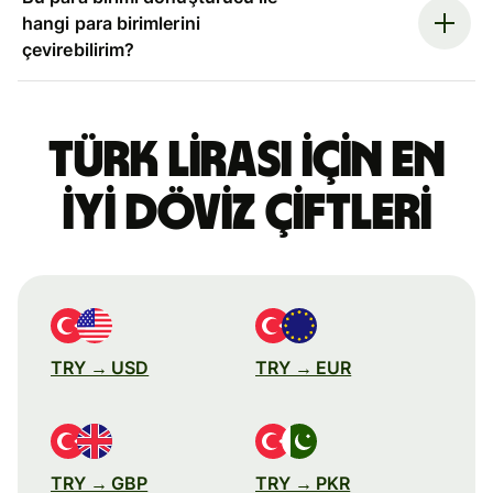
hangi para birimlerini
çevirebilirim?
Türk lirası için en
iyi döviz çiftleri
TRY → USD
TRY → EUR
TRY → GBP
TRY → PKR