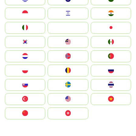
Indonesia
Israel
India
Italia
JA
Japan
South Korea
Malay
Mexico
Nederland
Norge
Portugal
Polska
România
Россия
Slovensko
Ruoŧŧa
ไทย
Türkiye
United States
Vietnam
中国
中國香港特別行政區