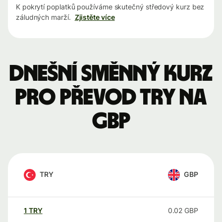
K pokrytí poplatků používáme skutečný středový kurz bez
záludných marží.
Zjistěte více
Dnešní směnný kurz
pro převod TRY na
GBP
TRY
GBP
1
TRY
0.02
GBP