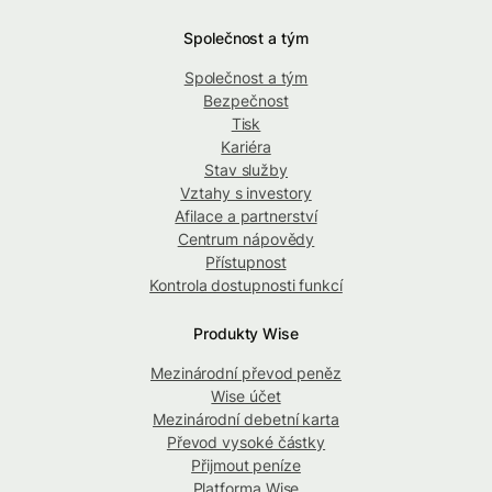
Společnost a tým
Společnost a tým
Bezpečnost
Tisk
Kariéra
Stav služby
Vztahy s investory
Afilace a partnerství
Centrum nápovědy
Přístupnost
Kontrola dostupnosti funkcí
Produkty Wise
Mezinárodní převod peněz
Wise účet
Mezinárodní debetní karta
Převod vysoké částky
Přijmout peníze
Platforma Wise