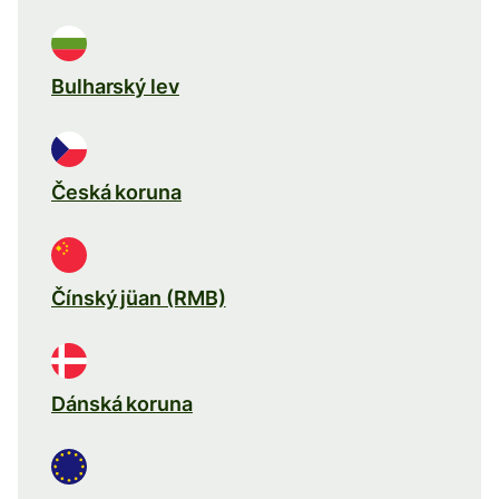
Bulharský lev
Česká koruna
Čínský jüan (RMB)
Dánská koruna