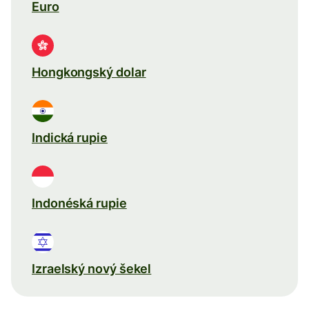
Euro
Hongkongský dolar
Indická rupie
Indonéská rupie
Izraelský nový šekel