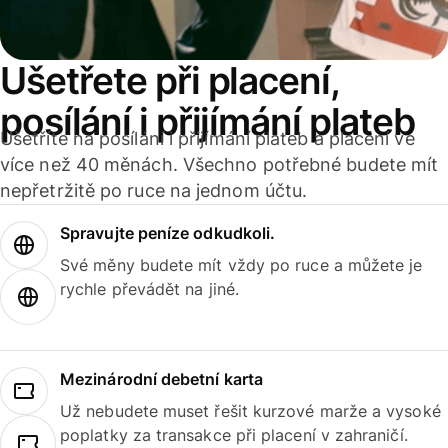
Ušetřete při placení,
posílání i přijímání plateb
Ušetříte na posílání i přijímání plateb a placení ve
více než 40 měnách. Všechno potřebné budete mít
nepřetržitě po ruce na jednom účtu.
Spravujte peníze odkudkoli.
Své měny budete mít vždy po ruce a můžete je
rychle převádět na jiné.
Mezinárodní debetní karta
Už nebudete muset řešit kurzové marže a vysoké
poplatky za transakce při placení v zahraničí.