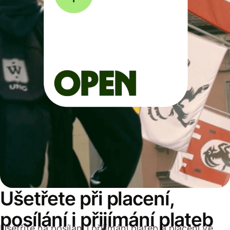
Ušetřete při placení,
posílání i přijímání plateb
Ušetříte na posílání i přijímání plateb a placení ve