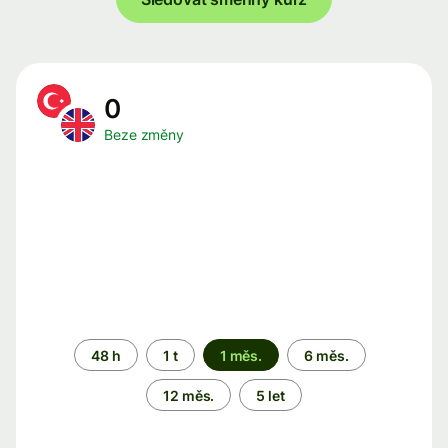
0
Beze změny
Časové
48 h
1 t
1 měs.
6 měs.
období
12 měs.
5 let