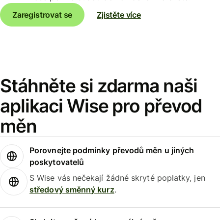
Zaregistrovat se
Zjistěte více
Stáhněte si zdarma naši
aplikaci Wise pro převod
měn
Porovnejte podmínky převodů měn u jiných
poskytovatelů
S Wise vás nečekají žádné skryté poplatky, jen
středový směnný kurz
.