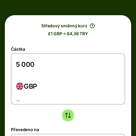
Středový směnný kurz
£1 GBP = 64,36 TRY
Částka
GBP
Převedeno na