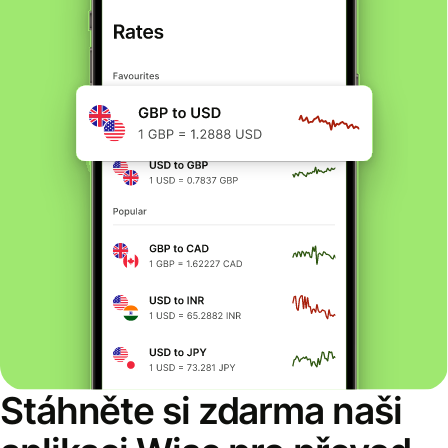
Stáhněte si zdarma naši