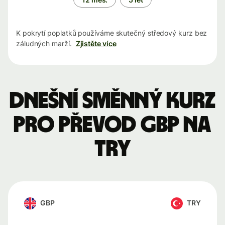
K pokrytí poplatků používáme skutečný středový kurz bez
záludných marží.
Zjistěte více
Dnešní směnný kurz
pro převod GBP na
TRY
GBP
TRY