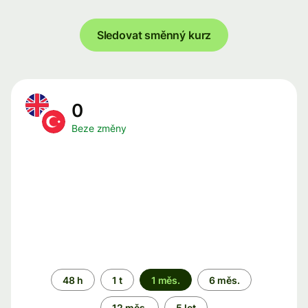
Sledovat směnný kurz
0
Beze změny
Časové
48 h
1 t
1 měs.
6 měs.
období
12 měs.
5 let