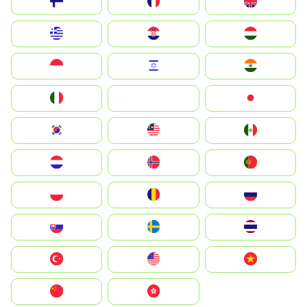
Suomi
France
United Kingdom
Greece
Hrvatska
Magyarország
Indonesia
Israel
India
Italia
JA
Japan
South Korea
Malay
Mexico
Nederland
Norge
Portugal
Polska
România
Россия
Slovensko
Ruoŧŧa
ไทย
Türkiye
United States
Vietnam
中国
中國香港特別行政區