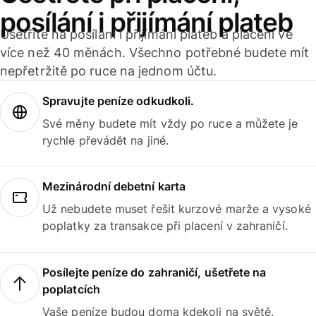
posílání i přijímání plateb
Ušetříte na posílání i přijímání plateb a placení ve
více než 40 měnách. Všechno potřebné budete mít
nepřetržitě po ruce na jednom účtu.
Spravujte peníze odkudkoli.
Své měny budete mít vždy po ruce a můžete je
rychle převádět na jiné.
Mezinárodní debetní karta
Už nebudete muset řešit kurzové marže a vysoké
poplatky za transakce při placení v zahraničí.
Posílejte peníze do zahraničí, ušetřete na
poplatcích
Vaše peníze budou doma kdekoli na světě.