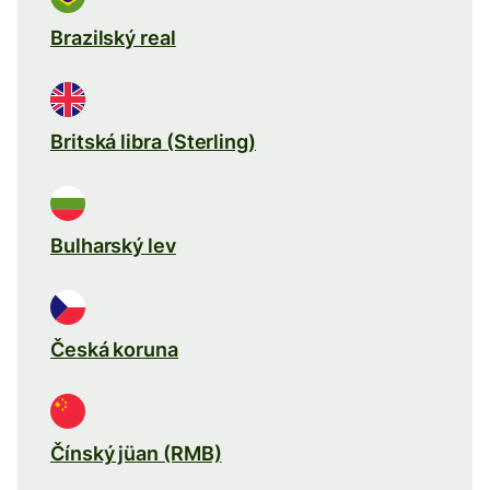
Brazilský real
Britská libra (Sterling)
Bulharský lev
Česká koruna
Čínský jüan (RMB)