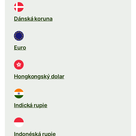
Dánská koruna
Euro
Hongkongský dolar
Indická rupie
Indonéská rupie