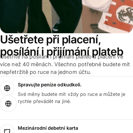
Ušetřete při placení,
posílání i přijímání plateb
Ušetříte na posílání i přijímání plateb a placení ve
více než 40 měnách. Všechno potřebné budete mít
nepřetržitě po ruce na jednom účtu.
Spravujte peníze odkudkoli.
Své měny budete mít vždy po ruce a můžete je
rychle převádět na jiné.
Mezinárodní debetní karta