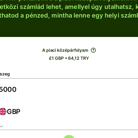
tközi számlád lehet, amellyel úgy utalhatsz, 
thatod a pénzed, mintha lenne egy helyi szám
A piaci középárfolyam
£1 GBP = 64,12 TRY
szeg
GBP