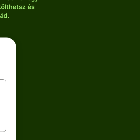
költhetsz és
lád.