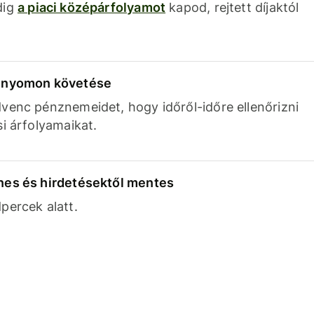
dig
a piaci középárfolyamot
kapod, rejtett díjaktól
k nyomon követése
venc pénznemeidet, hogy időről-időre ellenőrizni
si árfolyamaikat.
nes és hirdetésektől mentes
percek alatt.