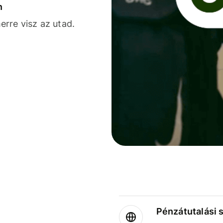
n
rre visz az utad.
Pénzátutalási 