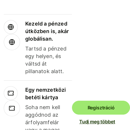
Kezeld a pénzed
útközben is, akár
globálisan.
Tartsd a pénzed
egy helyen, és
váltsd át
pillanatok alatt.
Egy nemzetközi
betéti kártya
Soha nem kell
Regisztráció
aggódnod az
Tudj meg többet
árfolyamfelár
vagy a magas