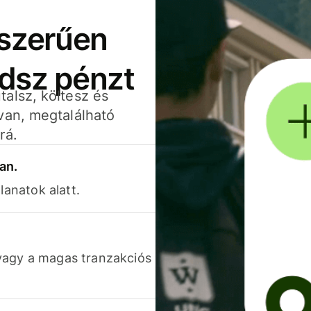
yszerűen
adsz pénzt
alsz, költesz és
van, megtalálható
rá.
an.
lanatok alatt.
vagy a magas tranzakciós