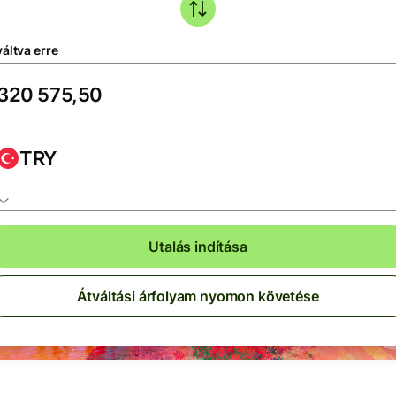
áltva erre
TRY
Utalás indítása
Átváltási árfolyam nyomon követése