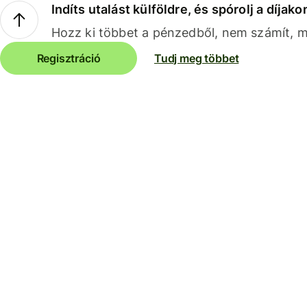
Indíts utalást külföldre, és spórolj a díjako
Hozz ki többet a pénzedből, nem számít, me
Regisztráció
Tudj meg többet