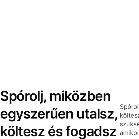
Spórolj, miközben
Spórol
egyszerűen utalsz,
költes
szüksé
költesz és fogadsz
amikor