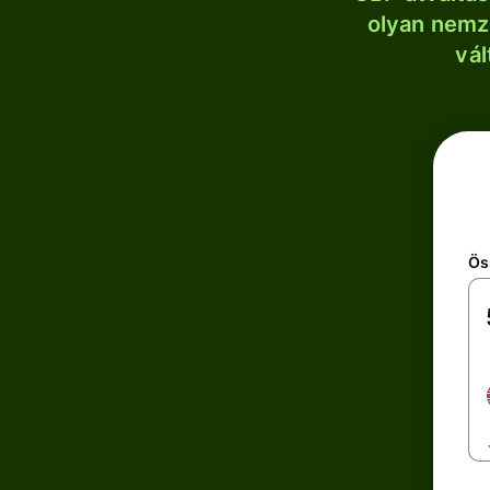
olyan nemze
vál
Ös