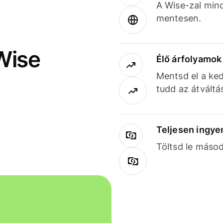
A Wise-zal min
mentesen.
Wise
Élő árfolyamo
Mentsd el a ked
tudd az átváltá
Teljesen ingye
Töltsd le másod