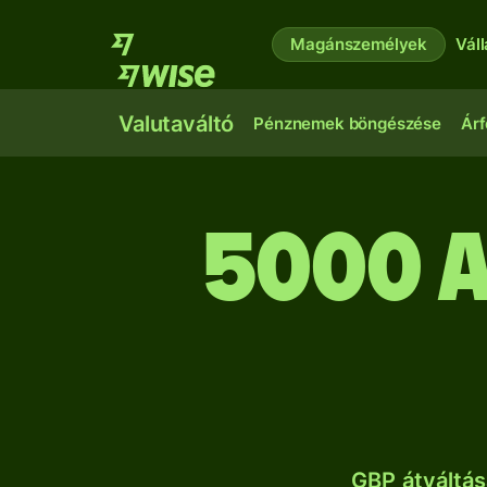
Magánszemélyek
Vál
Valutaváltó
Pénznemek böngészése
Árf
5000 
GBP átváltás