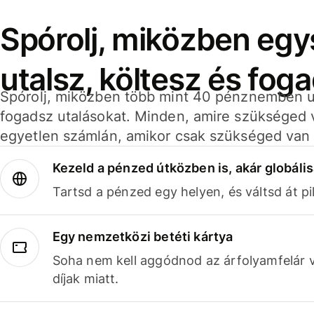
Spórolj, miközben eg
utalsz, költesz és fog
Spórolj, miközben több mint 40 pénznemben ut
fogadsz utalásokat. Minden, amire szükséged 
egyetlen számlán, amikor csak szükséged van 
Kezeld a pénzed útközben is, akár globális
Tartsd a pénzed egy helyen, és váltsd át pil
Egy nemzetközi betéti kártya
Soha nem kell aggódnod az árfolyamfelár 
díjak miatt.