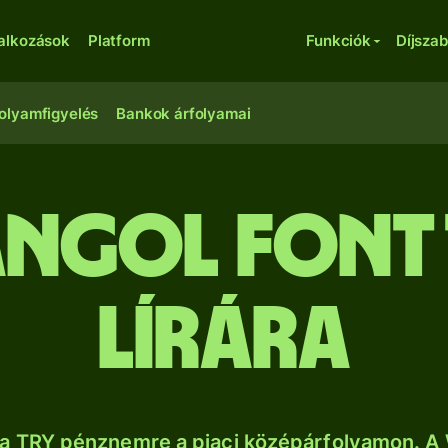
lalkozások
Platform
Funkciók
Díjsza
olyamfigyelés
Bankok árfolyamai
angol font
lírára
a TRY pénznemre a piaci középárfolyamon. A 