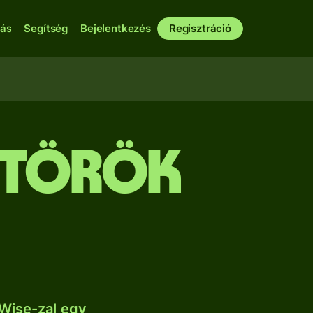
bás
Segítség
Bejelentkezés
Regisztráció
 török
Wise-zal egy