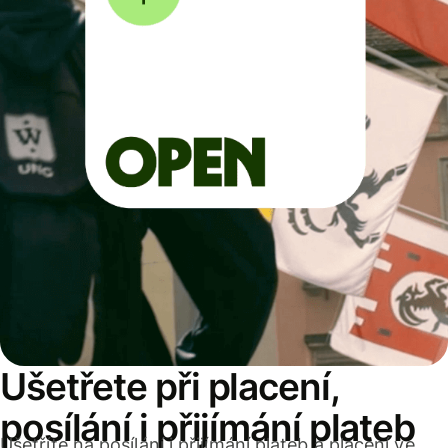
Ušetřete při placení,
posílání i přijímání plateb
Ušetříte na posílání i přijímání plateb a placení ve