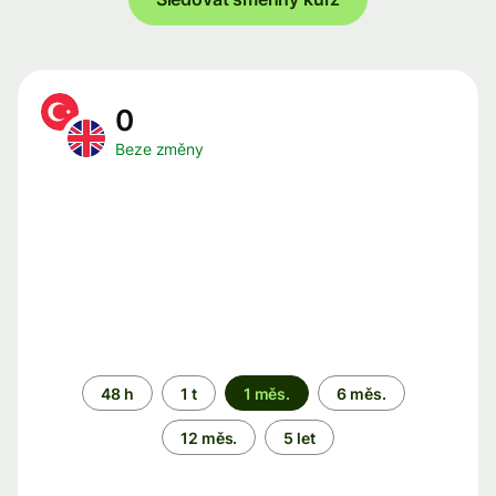
0
Beze změny
Časové
48 h
1 t
1 měs.
6 měs.
období
12 měs.
5 let