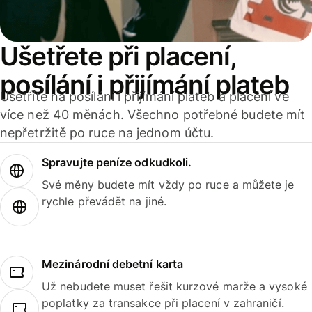
Ušetřete při placení,
posílání i přijímání plateb
Ušetříte na posílání i přijímání plateb a placení ve
více než 40 měnách. Všechno potřebné budete mít
nepřetržitě po ruce na jednom účtu.
Spravujte peníze odkudkoli.
Své měny budete mít vždy po ruce a můžete je
rychle převádět na jiné.
Mezinárodní debetní karta
Už nebudete muset řešit kurzové marže a vysoké
poplatky za transakce při placení v zahraničí.