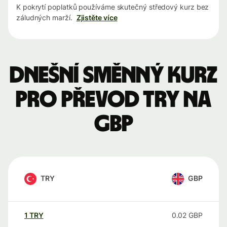
K pokrytí poplatků používáme skutečný středový kurz bez
záludných marží.
Zjistěte více
Dnešní směnný kurz
pro převod TRY na
GBP
TRY
GBP
1
TRY
0.02
GBP