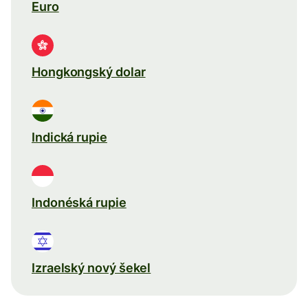
Euro
Hongkongský dolar
Indická rupie
Indonéská rupie
Izraelský nový šekel