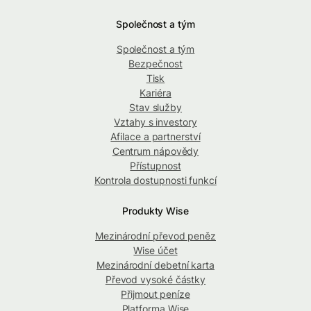
Společnost a tým
Společnost a tým
Bezpečnost
Tisk
Kariéra
Stav služby
Vztahy s investory
Afilace a partnerství
Centrum nápovědy
Přístupnost
Kontrola dostupnosti funkcí
Produkty Wise
Mezinárodní převod peněz
Wise účet
Mezinárodní debetní karta
Převod vysoké částky
Přijmout peníze
Platforma Wise