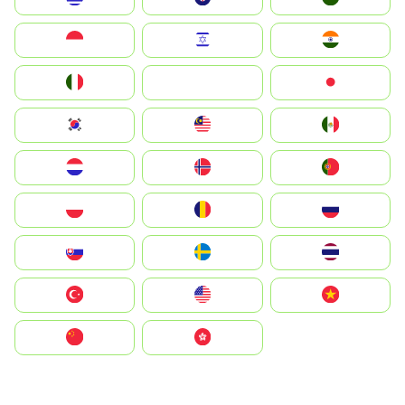
Indonesia
Israel
India
Italia
JA
Japan
South Korea
Malay
Mexico
Nederland
Norge
Portugal
Polska
România
Россия
Slovensko
Ruoŧŧa
ไทย
Türkiye
United States
Vietnam
中国
中國香港特別行政區