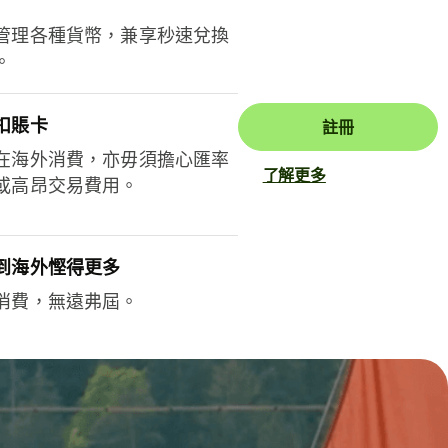
管理各種貨幣，兼享秒速兌換
。
扣賬卡
註冊
在海外消費，亦毋須擔心匯率
了解更多
或高昂交易費用。
到海外慳得更多
消費，無遠弗屆。