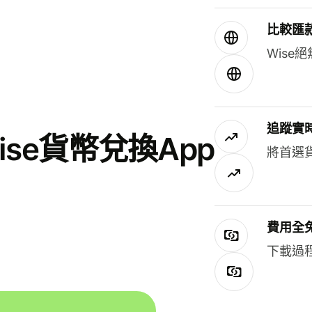
比較匯
Wis
追蹤實
se貨幣兌換App
將首選
費用全
下載過