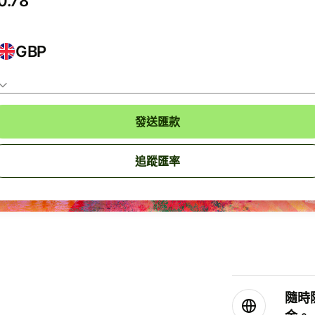
GBP
發送匯款
追蹤匯率
隨時