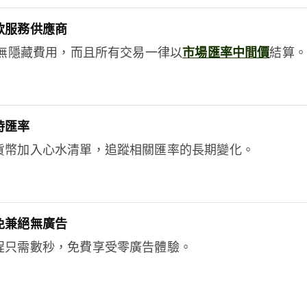
款服務供應商
e絕無隱藏費用，而且所有交易一律以
市場匯率中間價
結算。
時匯率
貨幣加入心水清單，追蹤相關匯率的長期變化。
免兼絕無廣告
程只需數秒，免費享受零廣告體驗。