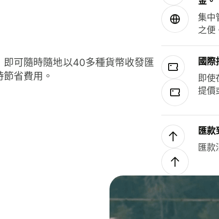
金。
集中
之便
國際
，即可隨時隨地以40多種貨幣收發匯
時節省費用。
即使
提價
匯款
匯款