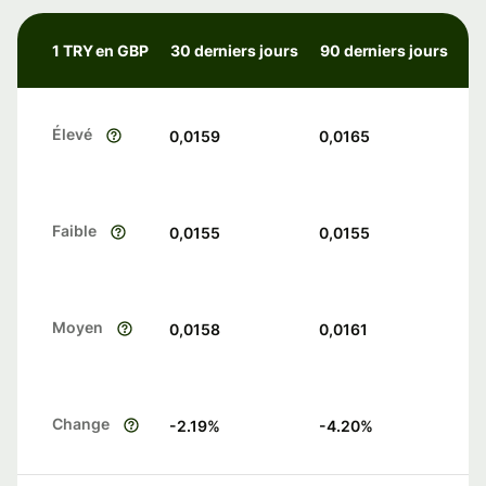
1 TRY en GBP
30 derniers jours
90 derniers jours
Élevé
0,0159
0,0165
Faible
0,0155
0,0155
Moyen
0,0158
0,0161
Change
-2.19
%
-4.20
%