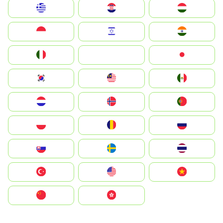
Greece
Hrvatska
Magyarország
Indonesia
Israel
India
Italia
JA
Japan
South Korea
Malay
Mexico
Nederland
Norge
Portugal
Polska
România
Россия
Slovensko
Ruoŧŧa
ไทย
Türkiye
United States
Vietnam
中国
中國香港特別行政區