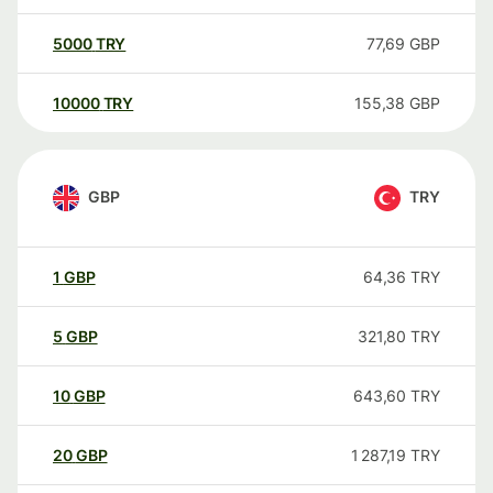
5000
TRY
77,69
GBP
10000
TRY
155,38
GBP
GBP
TRY
1
GBP
64,36
TRY
5
GBP
321,80
TRY
10
GBP
643,60
TRY
20
GBP
1 287,19
TRY