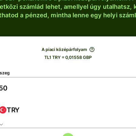
tközi számlád lehet, amellyel úgy utalhatsz, 
thatod a pénzed, mintha lenne egy helyi szám
A piaci középárfolyam
TL1 TRY = 0,01558 GBP
szeg
TRY