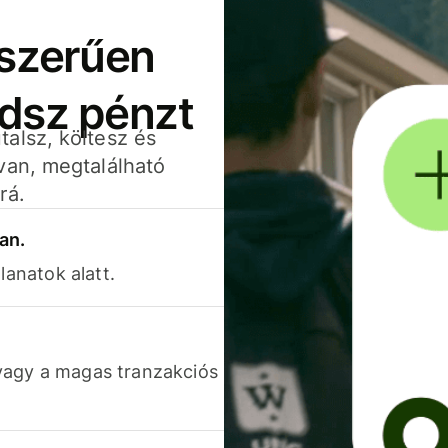
yszerűen
adsz pénzt
alsz, költesz és
van, megtalálható
rá.
an.
lanatok alatt.
vagy a magas tranzakciós