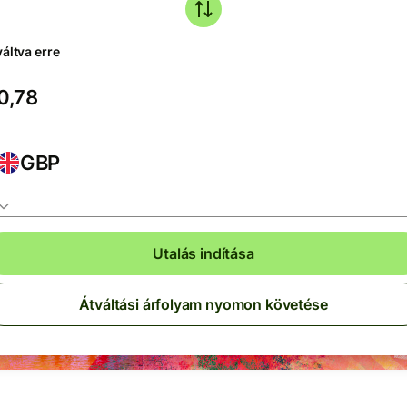
áltva erre
GBP
Utalás indítása
Átváltási árfolyam nyomon követése