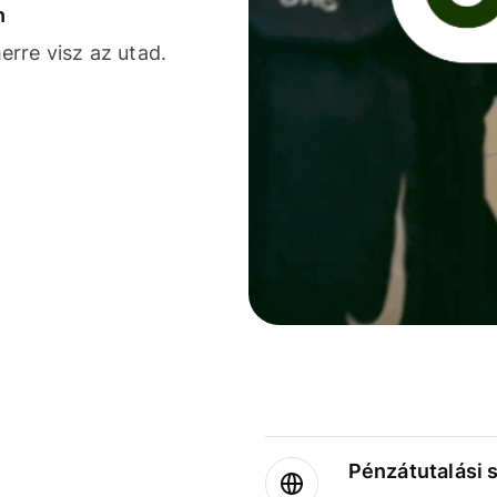
n
rre visz az utad.
Pénzátutalási 