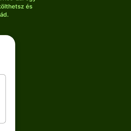
költhetsz és
lád.