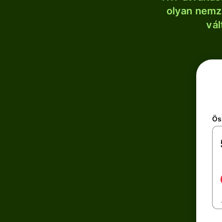
olyan nemze
vál
Ös