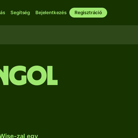
bás
Segítség
Bejelentkezés
Regisztráció
angol
Wise-zal egy