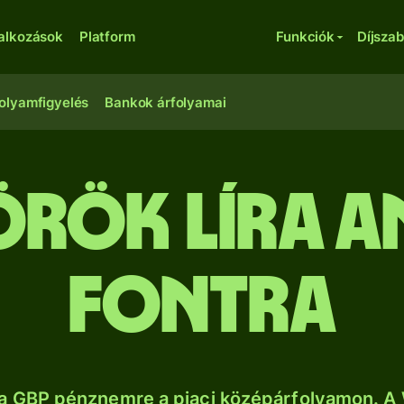
lalkozások
Platform
Funkciók
Díjsza
olyamfigyelés
Bankok árfolyamai
örök líra 
fontra
a GBP pénznemre a piaci középárfolyamon. A 