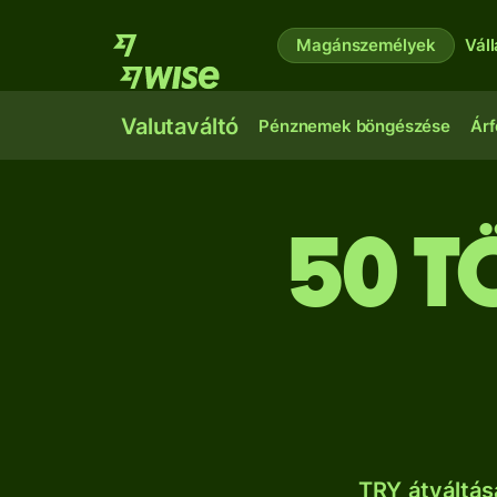
Magánszemélyek
Vál
Valutaváltó
Pénznemek böngészése
Árf
50 t
TRY átváltás