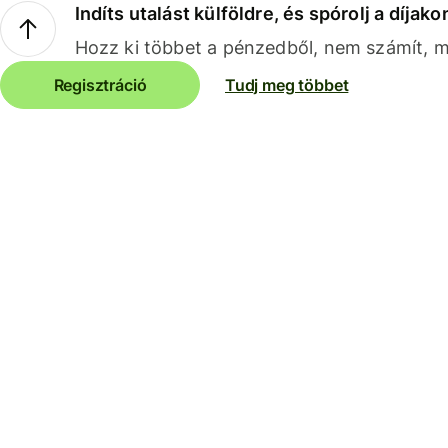
Indíts utalást külföldre, és spórolj a díjako
Hozz ki többet a pénzedből, nem számít, me
Regisztráció
Tudj meg többet