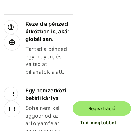
Kezeld a pénzed
útközben is, akár
globálisan.
Tartsd a pénzed
egy helyen, és
váltsd át
pillanatok alatt.
Egy nemzetközi
betéti kártya
Soha nem kell
Regisztráció
aggódnod az
Tudj meg többet
árfolyamfelár
vagy a magas