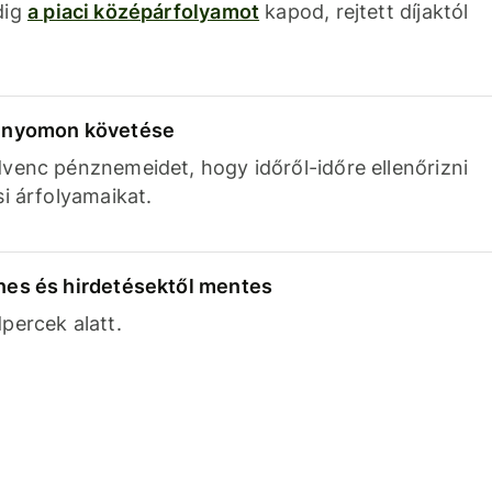
dig
a piaci középárfolyamot
kapod, rejtett díjaktól
k nyomon követése
venc pénznemeidet, hogy időről-időre ellenőrizni
si árfolyamaikat.
nes és hirdetésektől mentes
percek alatt.