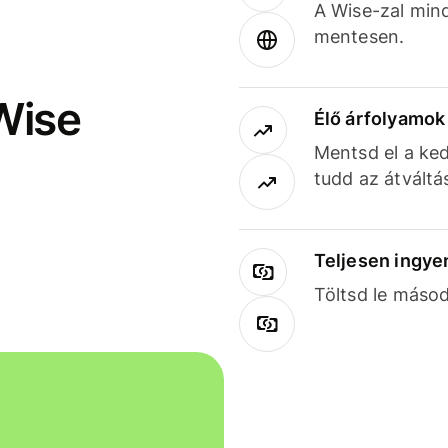
A Wise-zal min
mentesen.
Wise
Élő árfolyamo
Mentsd el a ked
tudd az átváltá
Teljesen ingye
Töltsd le másod