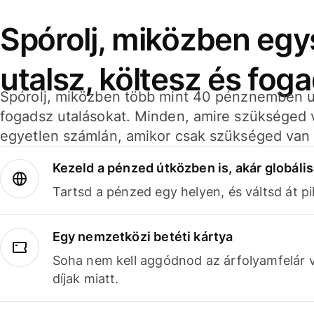
Spórolj, miközben eg
utalsz, költesz és fog
Spórolj, miközben több mint 40 pénznemben ut
fogadsz utalásokat. Minden, amire szükséged 
egyetlen számlán, amikor csak szükséged van 
Kezeld a pénzed útközben is, akár globális
Tartsd a pénzed egy helyen, és váltsd át pil
Egy nemzetközi betéti kártya
Soha nem kell aggódnod az árfolyamfelár 
díjak miatt.