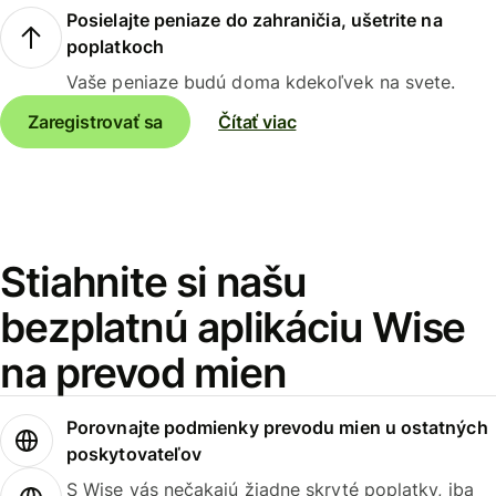
Posielajte peniaze do zahraničia, ušetrite na
poplatkoch
Vaše peniaze budú doma kdekoľvek na svete.
Zaregistrovať sa
Čítať viac
Stiahnite si našu
bezplatnú aplikáciu Wise
na prevod mien
Porovnajte podmienky prevodu mien u ostatných
poskytovateľov
S Wise vás nečakajú žiadne skryté poplatky, iba