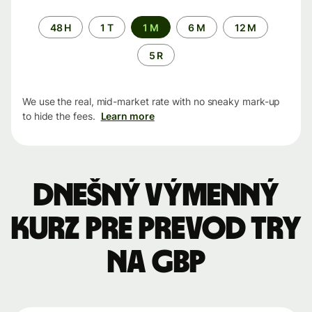
Time
48 H
1 T
1 M
6 M
12 M
period
5 R
We use the real, mid-market rate with no sneaky mark-up
to hide the fees.
Learn more
Dnešný výmenný
kurz pre prevod TRY
na GBP