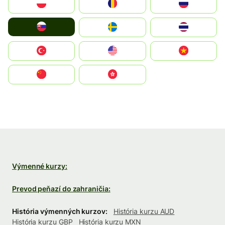
Polska
România
Россия
Slovensko
Ruoŧŧa
ไทย
Türkiye
United States
Vietnam
中国
中國香港特別行政區
Výmenné kurzy:
Prevod peňazí do zahraničia:
História výmenných kurzov:
História kurzu AUD
História kurzu GBP
História kurzu MXN