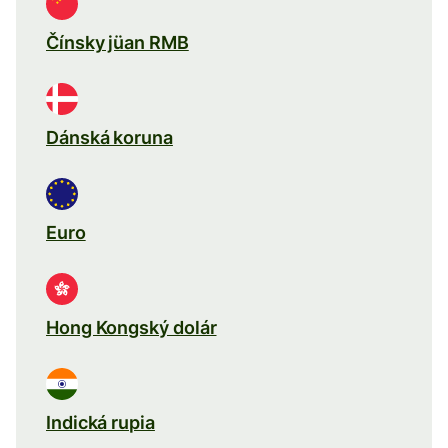
Čínsky jüan RMB
Dánská koruna
Euro
Hong Kongský dolár
Indická rupia