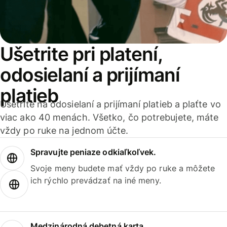
Ušetrite pri platení,
odosielaní a prijímaní
platieb
Ušetrite na odosielaní a prijímaní platieb a plaťte vo
viac ako 40 menách. Všetko, čo potrebujete, máte
vždy po ruke na jednom účte.
Spravujte peniaze odkiaľkoľvek.
Svoje meny budete mať vždy po ruke a môžete
ich rýchlo prevádzať na iné meny.
Medzinárodná debetná karta