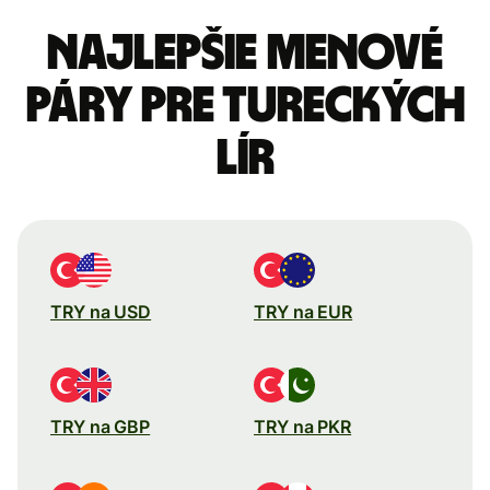
Najlepšie menové
páry pre Tureckých
lír
TRY na USD
TRY na EUR
TRY na GBP
TRY na PKR