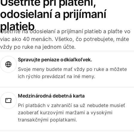
Ušetrite pri platení,
odosielaní a prijímaní
platieb
Ušetrite na odosielaní a prijímaní platieb a plaťte vo
viac ako 40 menách. Všetko, čo potrebujete, máte
vždy po ruke na jednom účte.
Spravujte peniaze odkiaľkoľvek.
Svoje meny budete mať vždy po ruke a môžete
ich rýchlo prevádzať na iné meny.
Medzinárodná debetná karta
Pri platbách v zahraničí sa už nebudete musieť
zaoberať kurzovými maržami a vysokými
transakčnými poplatkami.