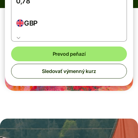
GBP
Prevod peňazí
Sledovať výmenný kurz