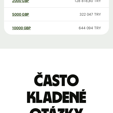
2000
GBP
128 818,80
TRY
5000
GBP
322 047
TRY
10000
GBP
644 094
TRY
Často
kladené