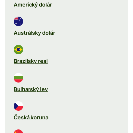
Americký dolár
Austrálsky dolár
Brazílsky real
Bulharský lev
Česká koruna