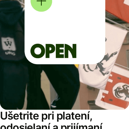
Ušetrite pri platení,
odosielaní a prijímaní