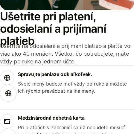
Ušetrite pri platení,
odosielaní a prijímaní
platieb
Ušetrite na odosielaní a prijímaní platieb a plaťte vo
viac ako 40 menách. Všetko, čo potrebujete, máte
vždy po ruke na jednom účte.
Spravujte peniaze odkiaľkoľvek.
Svoje meny budete mať vždy po ruke a môžete
ich rýchlo prevádzať na iné meny.
Medzinárodná debetná karta
Pri platbách v zahraničí sa už nebudete musieť