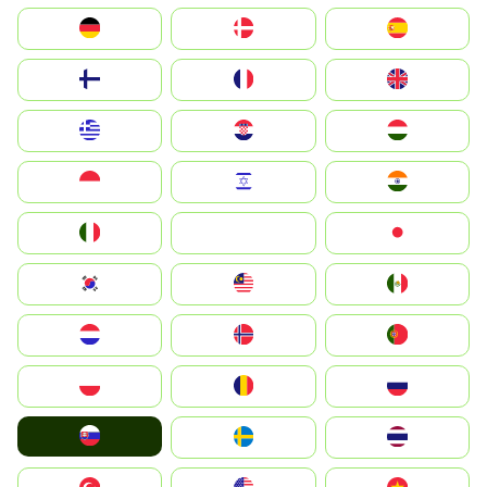
Deutschland
Denmark
España
Suomi
France
United Kingdom
Greece
Hrvatska
Magyarország
Indonesia
Israel
India
Italia
JA
Japan
South Korea
Malay
Mexico
Nederland
Norge
Portugal
Polska
România
Россия
Slovensko
Ruoŧŧa
ไทย