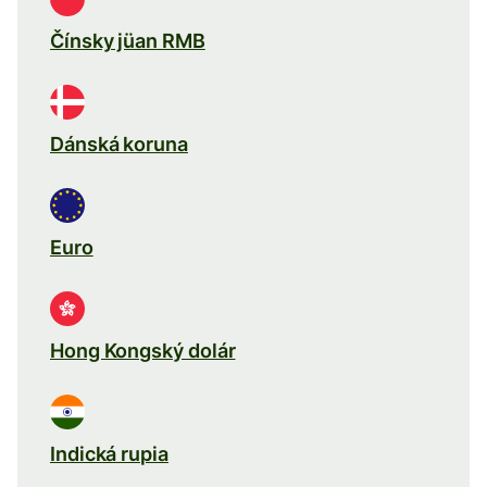
Čínsky jüan RMB
Dánská koruna
Euro
Hong Kongský dolár
Indická rupia