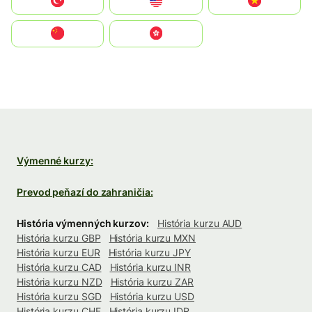
Türkiye
United States
Vietnam
中国
中國香港特別行政區
Výmenné kurzy:
Prevod peňazí do zahraničia:
História výmenných kurzov:
História kurzu AUD
História kurzu GBP
História kurzu MXN
História kurzu EUR
História kurzu JPY
História kurzu CAD
História kurzu INR
História kurzu NZD
História kurzu ZAR
História kurzu SGD
História kurzu USD
História kurzu CHF
História kurzu IDR