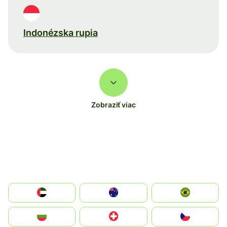
Indonézska rupia
Zobraziť viac
الإمارات العربية المتحدة
Australia
Brazil
България
Switzerland
Czechia