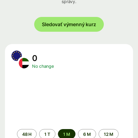
správy.
Sledovať výmenný kurz
0
No change
Time
48 H
1 T
1 M
6 M
12 M
period