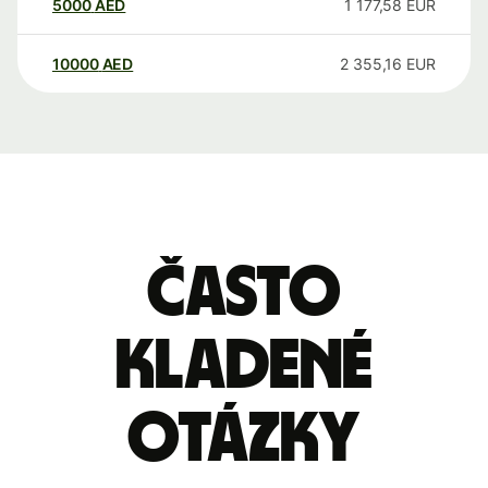
5000
AED
1 177,58
EUR
10000
AED
2 355,16
EUR
Často
kladené
otázky