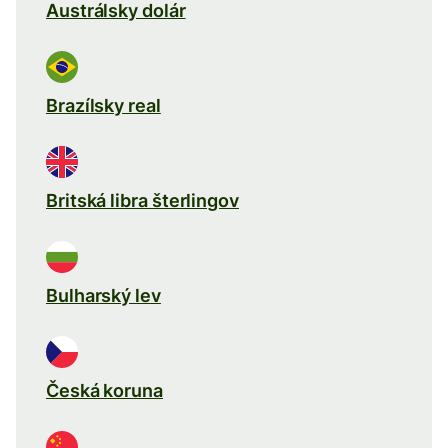
Austrálsky dolár
Brazílsky real
Britská libra šterlingov
Bulharský lev
Česká koruna