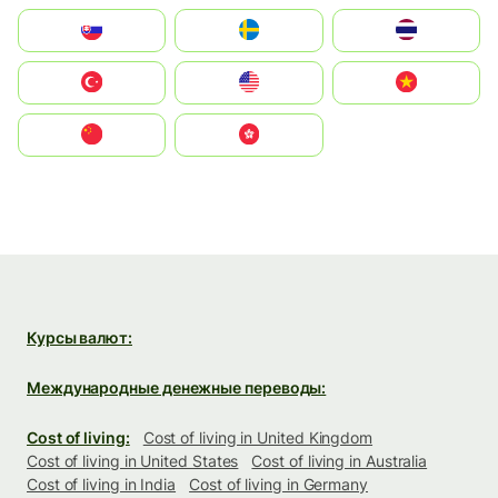
Slovensko
Ruoŧŧa
ไทย
Türkiye
United States
Vietnam
中国
中國香港特別行政區
Курсы валют:
Международные денежные переводы:
Cost of living:
Cost of living in United Kingdom
Cost of living in United States
Cost of living in Australia
Cost of living in India
Cost of living in Germany