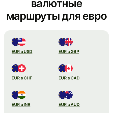
валютные
маршруты для евро
EUR в USD
EUR в GBP
EUR в CHF
EUR в CAD
EUR в INR
EUR в AUD