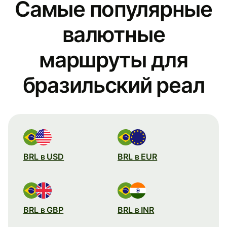
Самые популярные
валютные
маршруты для
бразильский реал
BRL в USD
BRL в EUR
BRL в GBP
BRL в INR