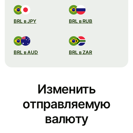
BRL в JPY
BRL в RUB
BRL в AUD
BRL в ZAR
Изменить
отправляемую
валюту