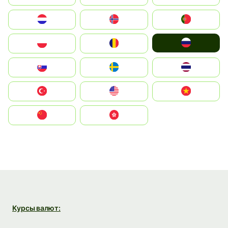
Nederland
Norge
Portugal
Россия
Polska
România
Slovensko
Ruoŧŧa
ไทย
Türkiye
United States
Vietnam
中国
中國香港特別行政區
Курсы валют: