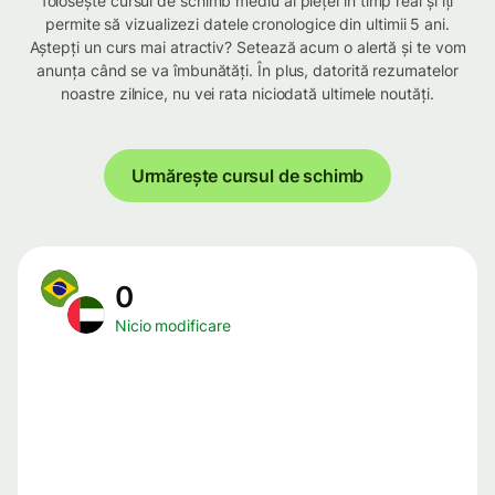
folosește cursul de schimb mediu al pieței în timp real și îți
permite să vizualizezi datele cronologice din ultimii 5 ani.
Aștepți un curs mai atractiv? Setează acum o alertă și te vom
anunța când se va îmbunătăți. În plus, datorită rezumatelor
noastre zilnice, nu vei rata niciodată ultimele noutăți.
Urmărește cursul de schimb
0
Nicio modificare