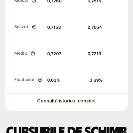
Ridicat
0,7260
0,7515
Scăzut
0,7153
0,7054
Mediu
0,7207
0,7213
Fluctuație
0.63
%
-3.69
%
Consultă istoricul complet
Cursurile de schimb