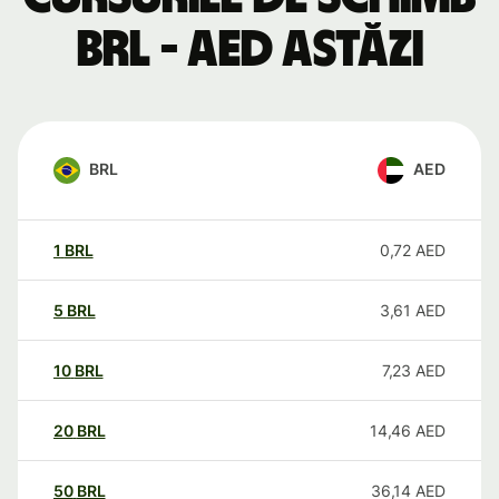
BRL - AED astăzi
BRL
AED
1
BRL
0,72
AED
5
BRL
3,61
AED
10
BRL
7,23
AED
20
BRL
14,46
AED
50
BRL
36,14
AED