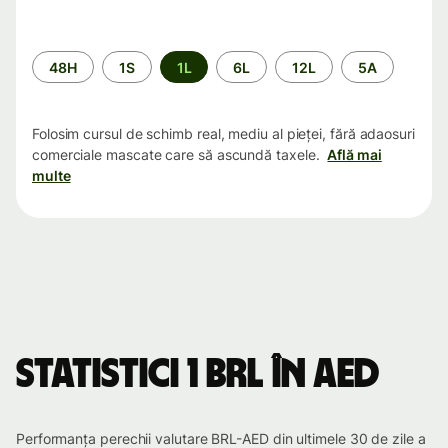
Perioada
48H
1S
1L
6L
12L
5A
Folosim cursul de schimb real, mediu al pieței, fără adaosuri
comerciale mascate care să ascundă taxele.
Află mai
multe
Statistici 1 BRL în AED
Performanța perechii valutare BRL-AED din ultimele 30 de zile a