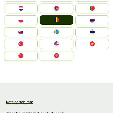
Nederland
Norge
Portugal
România
Polska
Россия
Slovensko
Ruoŧŧa
ไทย
Türkiye
United States
Vietnam
中国
中國香港特別行政區
Rate de schimb: