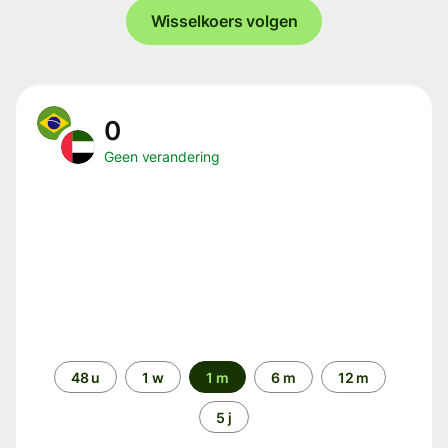
Wisselkoers volgen
0
Geen verandering
Periode
48 u
1 w
1 m
6 m
12 m
5 j