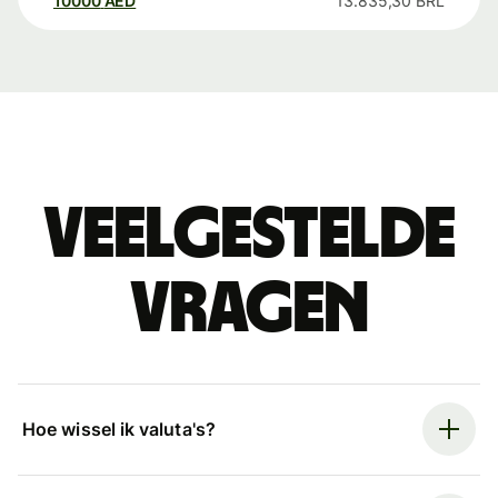
10000
AED
13.835,30
BRL
Veelgestelde
vragen
Hoe wissel ik valuta's?