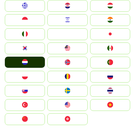
Greece
Hrvatska
Magyarország
Indonesia
Israel
India
Italia
JA
Japan
South Korea
Malay
Mexico
Nederland
Norge
Portugal
Polska
România
Россия
Slovensko
Ruoŧŧa
ไทย
Türkiye
United States
Vietnam
中国
中國香港特別行政區