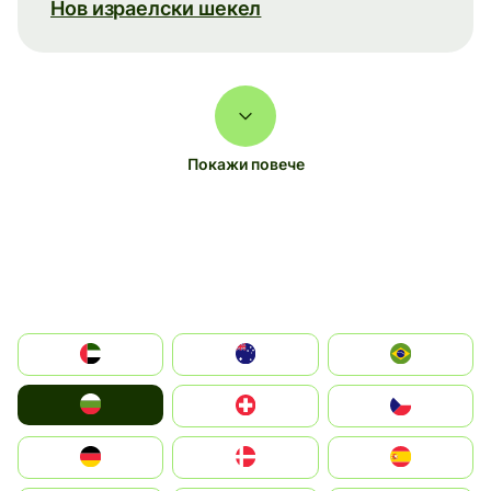
Нов израелски шекел
Покажи повече
الإمارات العربية المتحدة
Australia
Brazil
България
Switzerland
Czechia
Deutschland
Denmark
España