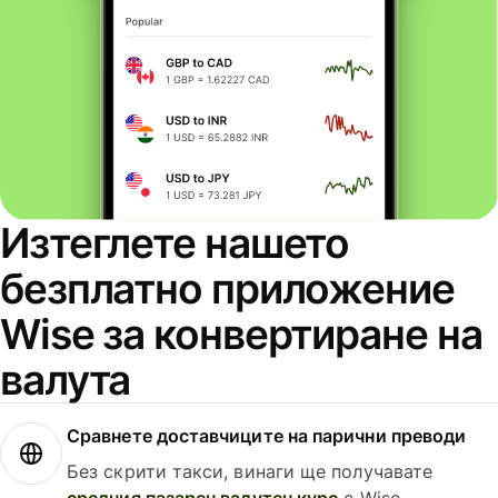
Изтеглете нашето
безплатно приложение
Wise за конвертиране на
валута
Сравнете доставчиците на парични преводи
Без скрити такси, винаги ще получавате
средния пазарен валутен курс
с Wise.