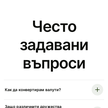
Често
задавани
въпроси
Как да конвертирам валути?
Защо различните дружества