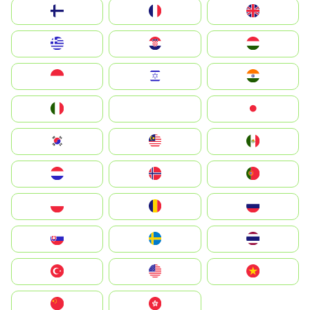
Suomi
France
United Kingdom
Greece
Hrvatska
Magyarország
Indonesia
Israel
India
Italia
JA
Japan
South Korea
Malay
Mexico
Nederland
Norge
Portugal
Polska
România
Россия
Slovensko
Ruoŧŧa
ไทย
Türkiye
United States
Vietnam
中国
中國香港特別行政區