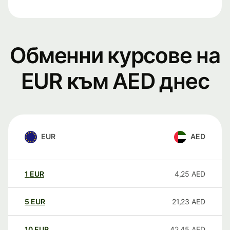
Обменни курсове на
EUR към AED днес
EUR
AED
1
EUR
4,25
AED
5
EUR
21,23
AED
10
EUR
42,45
AED