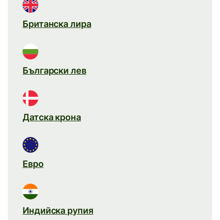
Британска лира
Български лев
Датска крона
Евро
Индийска рупия