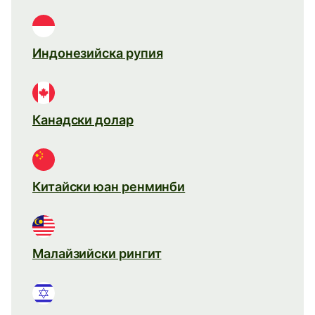
Индонезийска рупия
Канадски долар
Китайски юан ренминби
Малайзийски рингит