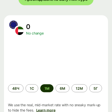
0
No change
Time
48Ч
1С
1М
6М
12М
5Г
period
We use the real, mid-market rate with no sneaky mark-up
to hide the fees.
Learn more