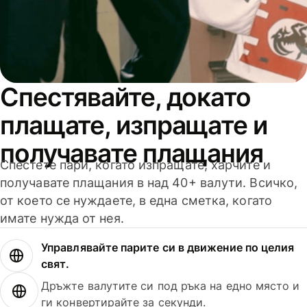
Спестявайте, докато
плащате, изпращате и
получавате плащания
Спестете пари, когато изпращате, харчите и
получавате плащания в над 40+ валути. Всичко,
от което се нуждаете, в една сметка, когато
имате нужда от нея.
Управлявайте парите си в движение по целия
свят.
Дръжте валутите си под ръка на едно място и
ги конвертирайте за секунди.