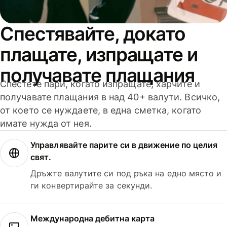
Спестявайте, докато
плащате, изпращате и
получавате плащания
Спестете пари, когато изпращате, харчите и
получавате плащания в над 40+ валути. Всичко,
от което се нуждаете, в една сметка, когато
имате нужда от нея.
Управлявайте парите си в движение по целия
свят.
Дръжте валутите си под ръка на едно място и
ги конвертирайте за секунди.
Международна дебитна карта