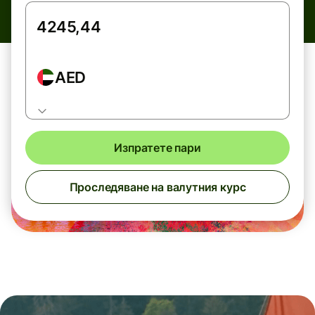
AED
Изпратете пари
Проследяване на валутния курс