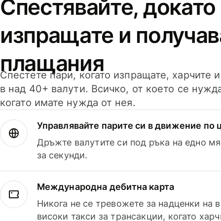
Спестявайте, докато
изпращате и получав
плащания
Спестете пари, когато изпращате, харчите 
в над 40+ валути. Всичко, от което се нужд
когато имате нужда от нея.
Управлявайте парите си в движение по ц
Дръжте валутите си под ръка на едно мя
за секунди.
Международна дебитна карта
Никога не се тревожете за надценки на 
високи такси за трансакции, когато харч