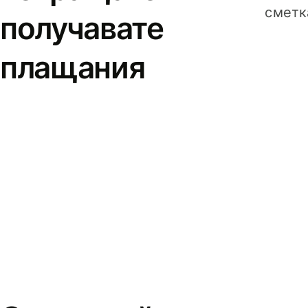
сметк
получавате
плащания