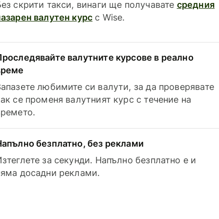
Без скрити такси, винаги ще получавате
средния
пазарен валутен курс
с Wise.
Проследявайте валутните курсове в реално
време
Запазете любимите си валути, за да проверявате
как се променя валутният курс с течение на
времето.
Напълно безплатно, без реклами
Изтеглете за секунди. Напълно безплатно е и
няма досадни реклами.