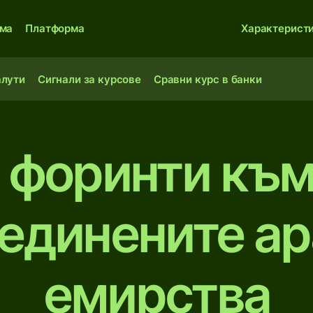
ма
Платформа
Характерист
алути
Сигнали за курсове
Сравни курс в банки
 форинти къ
единените а
емирства