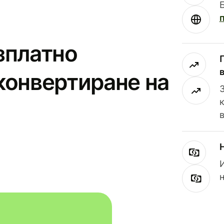
зплатно
конвертиране на