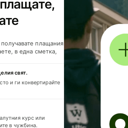
 плащате,
ате
и получавате плащания
аете, в една сметка,
елия свят.
сто и ги конвертирайте
валутния курс или
ите в чужбина.