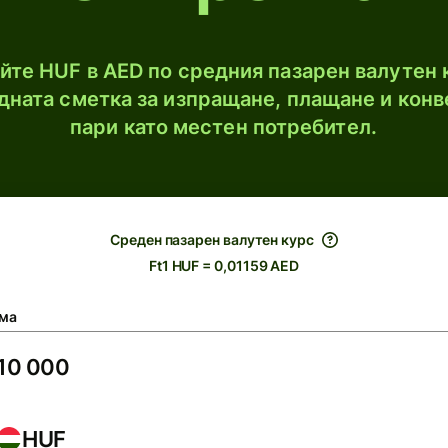
те HUF в AED по средния пазарен валутен к
ната сметка за изпращане, плащане и конв
пари като местен потребител.
Среден пазарен валутен курс
Ft1 HUF = 0,01159 AED
ма
HUF