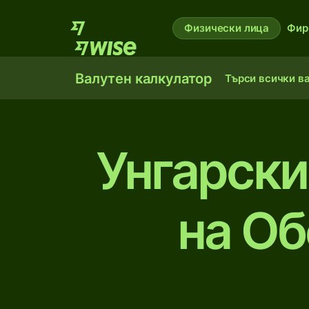
Физически лица
Фир
Валутен калкулатор
Търси всички в
Унгарски
на Об