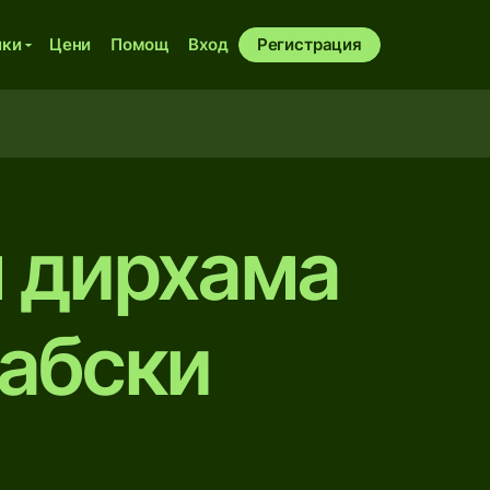
ики
Цени
Помощ
Вход
Регистрация
м дирхамa
рабски