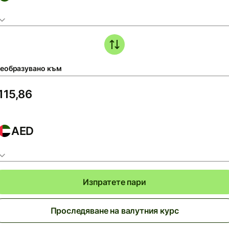
еобразувано към
AED
Изпратете пари
Проследяване на валутния курс