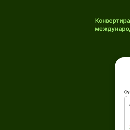
Конвертирай
международ
Су