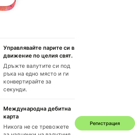
Управлявайте парите си в
движение по целия свят.
Дръжте валутите си под
ръка на едно място и ги
конвертирайте за
секунди.
Международна дебитна
карта
Регистрация
Никога не се тревожете
за надценки на валутния