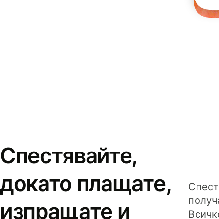
Спестявайте,
докато плащате,
Спест
получ
изпращате и
Всичк