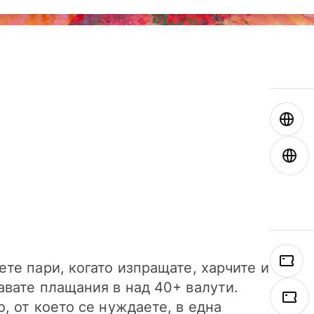
ете пари, когато изпращате, харчите и
авате плащания в над 40+ валути.
о, от което се нуждаете, в една