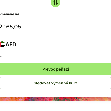
emenené na
AED
Prevod peňazí
Sledovať výmenný kurz