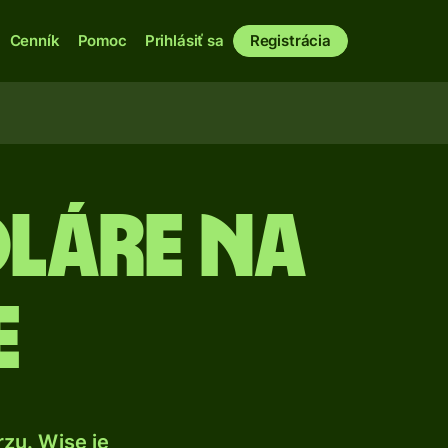
Cenník
Pomoc
Prihlásiť sa
Registrácia
láre na
E
zu. Wise je