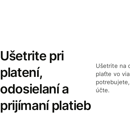
Ušetrite pri
Ušetrite na o
platení,
plaťte vo v
potrebujete
odosielaní a
účte.
prijímaní platieb