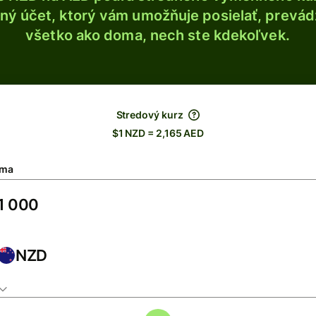
ý účet, ktorý vám umožňuje posielať, prevádza
všetko ako doma, nech ste kdekoľvek.
Stredový kurz
$1 NZD = 2,165 AED
ma
NZD