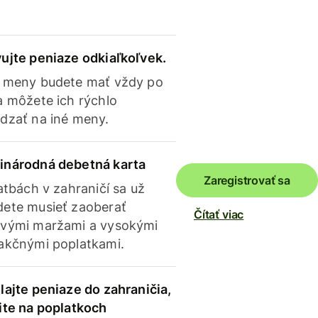
ujte peniaze odkiaľkoľvek.
 meny budete mať vždy po
a môžete ich rýchlo
dzať na iné meny.
inárodná debetná karta
Zaregistrovať sa
latbách v zahraničí sa už
ete musieť zaoberať
Čítať viac
vými maržami a vysokými
akčnými poplatkami.
lajte peniaze do zahraničia,
ite na poplatkoch