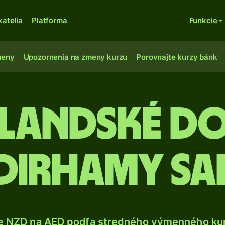
katelia
Platforma
Funkcie
meny
Upozornenia na zmeny kurzu
Porovnajte kurzy bánk
landské do
dirhamy SA
e NZD na AED podľa stredného výmenného kur