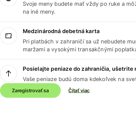
Svoje meny budete mať vždy po ruke a môž
na iné meny.
Medzinárodná debetná karta
Pri platbách v zahraničí sa už nebudete m
maržami a vysokými transakčnými poplatk
Posielajte peniaze do zahraničia, ušetrite
Vaše peniaze budú doma kdekoľvek na sve
Zaregistrovať sa
Čítať viac