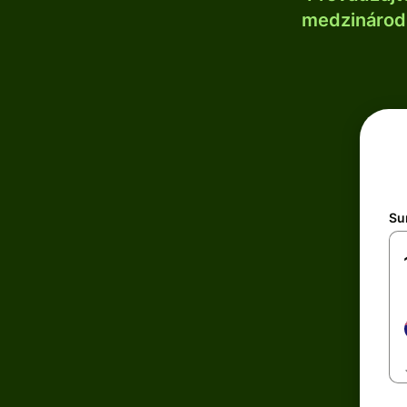
medzinárodn
Su