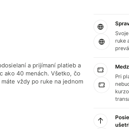
Sprav
Svoje
ruke 
prevá
dosielaní a prijímaní platieb a
Medz
iac ako 40 menách. Všetko, čo
Pri p
, máte vždy po ruke na jednom
nebud
kurzo
trans
Posie
ušetr