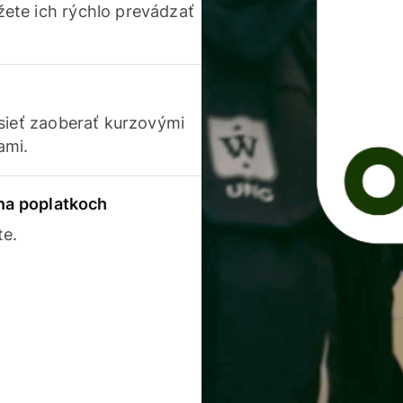
ete ich rýchlo prevádzať
usieť zaoberať kurzovými
ami.
 na poplatkoch
te.