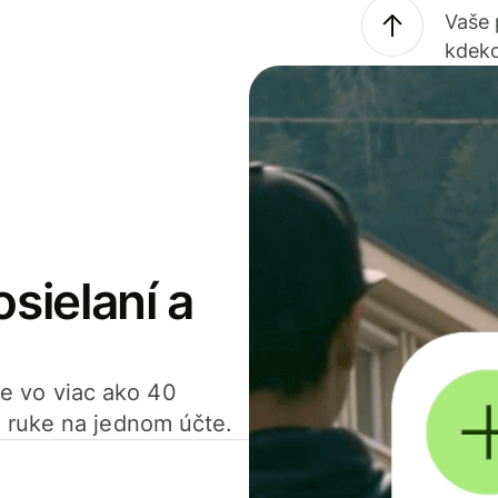
Vaše
kdeko
osielaní a
ťte vo viac ako 40
 ruke na jednom účte.