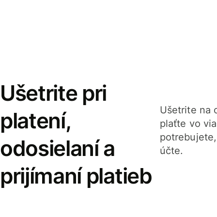
Ušetrite pri
Ušetrite na o
platení,
plaťte vo v
potrebujete
odosielaní a
účte.
prijímaní platieb