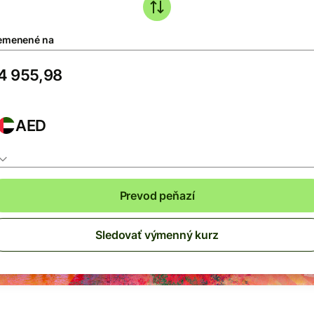
emenené na
AED
Prevod peňazí
Sledovať výmenný kurz