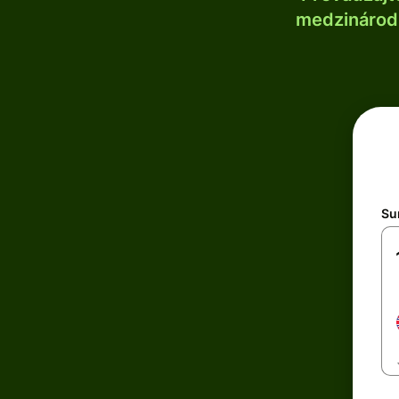
medzinárodn
Su