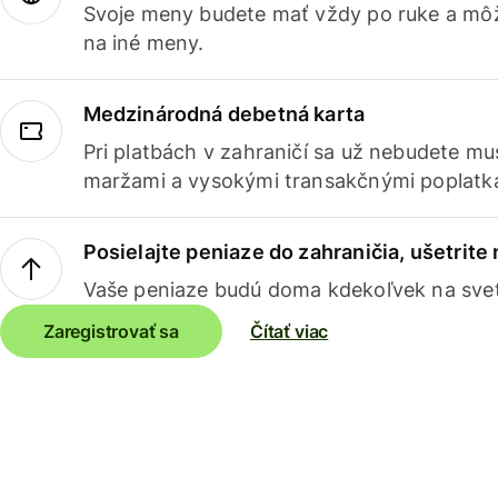
Svoje meny budete mať vždy po ruke a môž
na iné meny.
Medzinárodná debetná karta
Pri platbách v zahraničí sa už nebudete m
maržami a vysokými transakčnými poplatk
Posielajte peniaze do zahraničia, ušetrite
Vaše peniaze budú doma kdekoľvek na sve
Zaregistrovať sa
Čítať viac