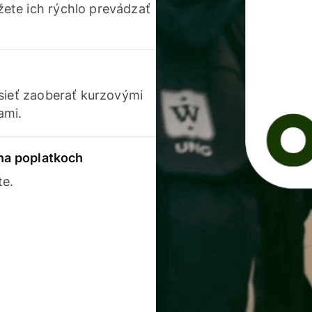
ete ich rýchlo prevádzať
usieť zaoberať kurzovými
ami.
 na poplatkoch
te.