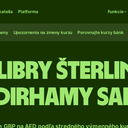
katelia
Platforma
Funkcie
meny
Upozornenia na zmeny kurzu
Porovnajte kurzy bánk
 libry šterl
dirhamy SA
e GBP na AED podľa stredného výmenného kur