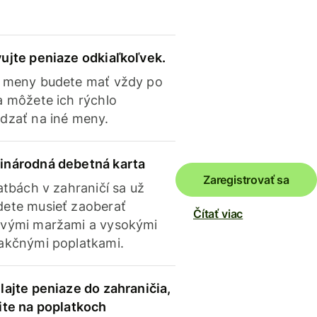
ujte peniaze odkiaľkoľvek.
 meny budete mať vždy po
a môžete ich rýchlo
dzať na iné meny.
inárodná debetná karta
Zaregistrovať sa
latbách v zahraničí sa už
ete musieť zaoberať
Čítať viac
vými maržami a vysokými
akčnými poplatkami.
lajte peniaze do zahraničia,
ite na poplatkoch