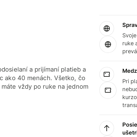
Sprav
Svoje
ruke 
prevá
dosielaní a prijímaní platieb a
Medz
iac ako 40 menách. Všetko, čo
Pri p
, máte vždy po ruke na jednom
nebud
kurzo
trans
Posie
ušetr