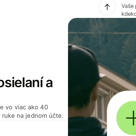
Vaše
kdeko
osielaní a
ťte vo viac ako 40
 ruke na jednom účte.