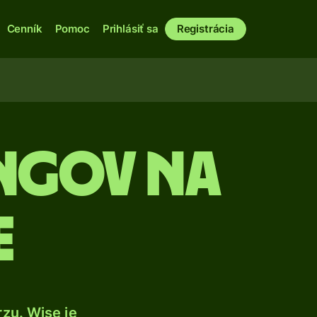
Cenník
Pomoc
Prihlásiť sa
Registrácia
ingov na
E
zu. Wise je