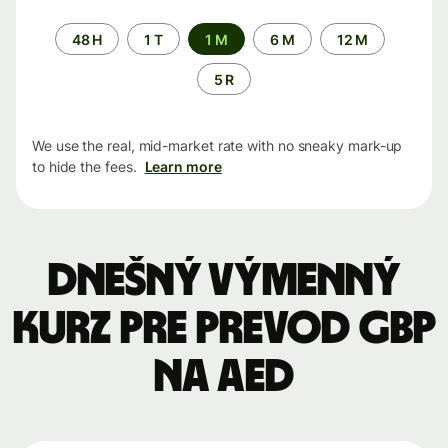
Time
48 H
1 T
1 M
6 M
12 M
period
5 R
We use the real, mid-market rate with no sneaky mark-up
to hide the fees.
Learn more
Dnešný výmenný
kurz pre prevod GBP
na AED