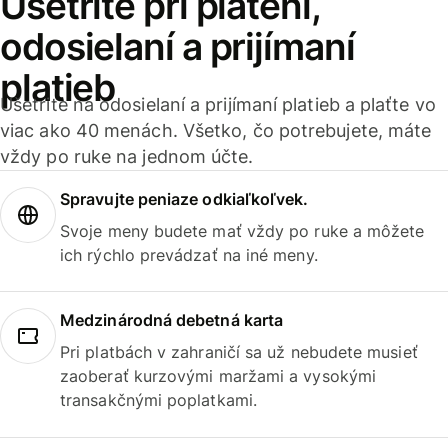
Ušetrite pri platení,
odosielaní a prijímaní
platieb
Ušetrite na odosielaní a prijímaní platieb a plaťte vo
viac ako 40 menách. Všetko, čo potrebujete, máte
vždy po ruke na jednom účte.
Spravujte peniaze odkiaľkoľvek.
Svoje meny budete mať vždy po ruke a môžete
ich rýchlo prevádzať na iné meny.
Medzinárodná debetná karta
Pri platbách v zahraničí sa už nebudete musieť
zaoberať kurzovými maržami a vysokými
transakčnými poplatkami.