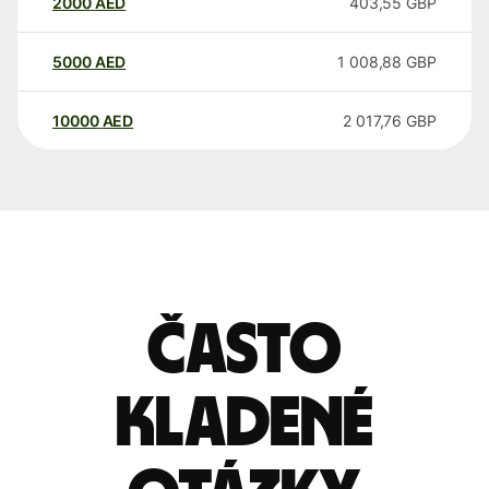
2000
AED
403,55
GBP
5000
AED
1 008,88
GBP
10000
AED
2 017,76
GBP
Často
kladené