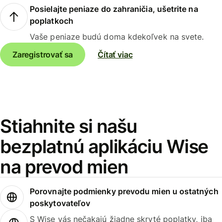
Posielajte peniaze do zahraničia, ušetrite na
poplatkoch
Vaše peniaze budú doma kdekoľvek na svete.
Zaregistrovať sa
Čítať viac
Stiahnite si našu
bezplatnú aplikáciu Wise
na prevod mien
Porovnajte podmienky prevodu mien u ostatných
poskytovateľov
S Wise vás nečakajú žiadne skryté poplatky, iba