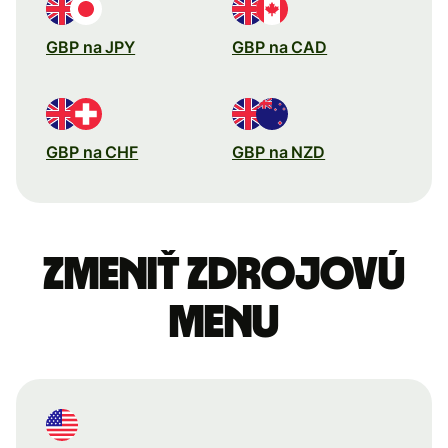
GBP na JPY
GBP na CAD
GBP na CHF
GBP na NZD
Zmeniť zdrojovú
menu