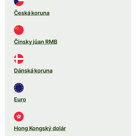
Česká koruna
Čínsky jüan RMB
Dánská koruna
Euro
Hong Kongský dolár