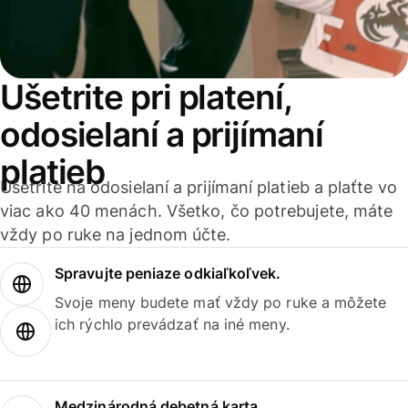
Ušetrite pri platení,
odosielaní a prijímaní
platieb
Ušetrite na odosielaní a prijímaní platieb a plaťte vo
viac ako 40 menách. Všetko, čo potrebujete, máte
vždy po ruke na jednom účte.
Spravujte peniaze odkiaľkoľvek.
Svoje meny budete mať vždy po ruke a môžete
ich rýchlo prevádzať na iné meny.
Medzinárodná debetná karta