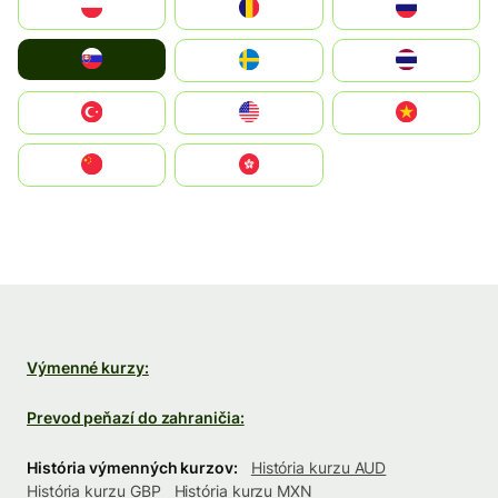
Polska
România
Россия
Slovensko
Ruoŧŧa
ไทย
Türkiye
United States
Vietnam
中国
中國香港特別行政區
Výmenné kurzy:
Prevod peňazí do zahraničia:
História výmenných kurzov:
História kurzu AUD
História kurzu GBP
História kurzu MXN