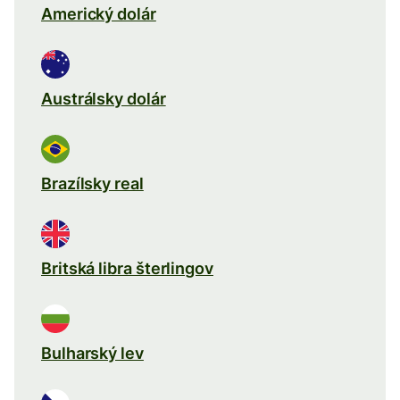
Americký dolár
Austrálsky dolár
Brazílsky real
Britská libra šterlingov
Bulharský lev