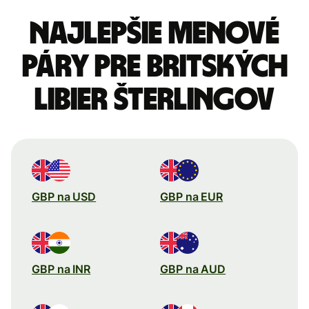
Najlepšie menové
páry pre Britských
libier šterlingov
GBP na USD
GBP na EUR
GBP na INR
GBP na AUD