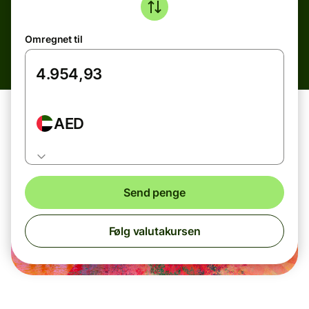
Omregnet til
AED
Send penge
Følg valutakursen