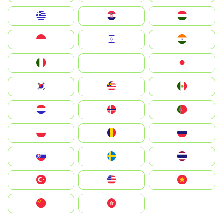
Greece
Hrvatska
Magyarország
Indonesia
Israel
India
Italia
JA
Japan
South Korea
Malay
Mexico
Nederland
Norge
Portugal
Polska
România
Россия
Slovensko
Ruoŧŧa
ไทย
Türkiye
United States
Vietnam
中国
中國香港特別行政區