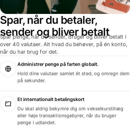
Spar, når du betaler,
sender og bliver betalt
Spar penge, når du sender, bruger og bliver betalt i
over 40 valutaer. Alt hvad du behøver, på én konto,
når du har brug for det.
Administrer penge på farten globalt.
Hold dine valutaer samlet ét sted, og omregn dem
på sekunder.
Et internationalt betalingskort
Du skal aldrig bekymre dig om vekselkurstillæg
eller høje transaktionsgebyrer, når du bruger
penge i udlandet.