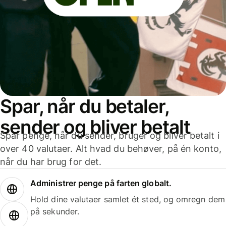
Spar, når du betaler,
sender og bliver betalt
Spar penge, når du sender, bruger og bliver betalt i
over 40 valutaer. Alt hvad du behøver, på én konto,
når du har brug for det.
Administrer penge på farten globalt.
Hold dine valutaer samlet ét sted, og omregn dem
på sekunder.