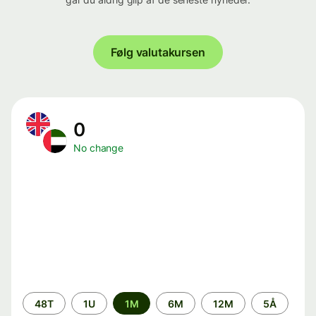
Følg valutakursen
0
No change
Time
48T
1U
1M
6M
12M
5Å
period