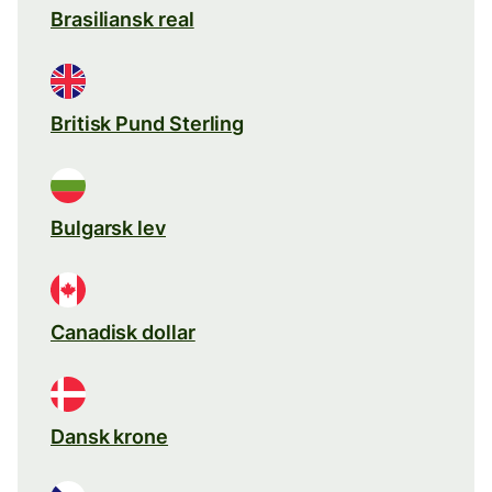
Brasiliansk real
Britisk Pund Sterling
Bulgarsk lev
Canadisk dollar
Dansk krone