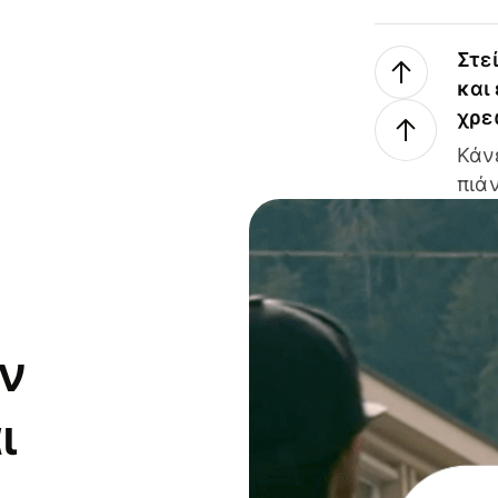
Στε
και
χρε
Κάν
πιάν
ν
ι