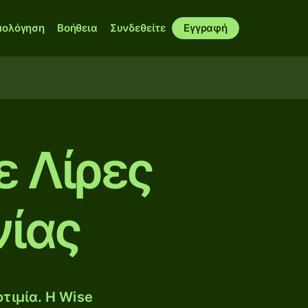
μολόγηση
Βοήθεια
Συνδεθείτε
Εγγραφή
ε Λίρες
νίας
τιμία. Η Wise