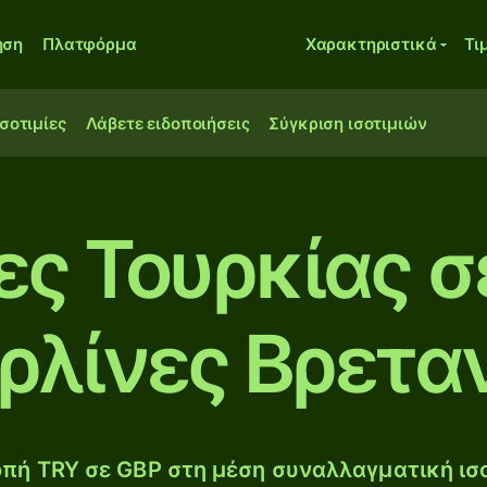
ηση
Πλατφόρμα
Χαρακτηριστικά
Τι
ισοτιμίες
Λάβετε ειδοποιήσεις
Σύγκριση ισοτιμιών
ες Τουρκίας σ
ρλίνες Βρετα
πή TRY σε GBP στη μέση συναλλαγματική ισο