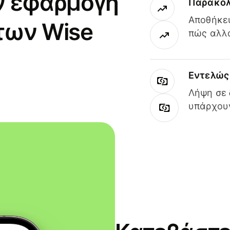
ν εφαρμογή
Παρακολ
Αποθήκευ
των Wise
πώς αλλά
Εντελώς 
Λήψη σε 
υπάρχουν