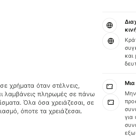
Δια
κιν
Κρά
συγ
και
δευ
Μια
σε χρήματα όταν στέλνεις,
Μην
αι λαμβάνεις πληρωμές σε πάνω
προ
ίσματα. Όλα όσα χρειάζεσαι, σε
συν
ιασμό, όποτε τα χρειάζεσαι.
για
συν
εξω