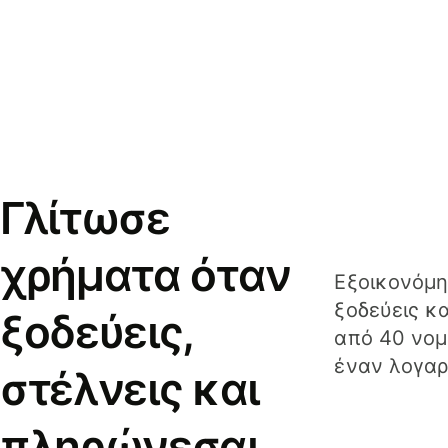
Γλίτωσε
χρήματα όταν
Εξοικονόμη
ξοδεύεις κ
ξοδεύεις,
από 40 νομ
έναν λογαρ
στέλνεις και
πληρώνεσαι