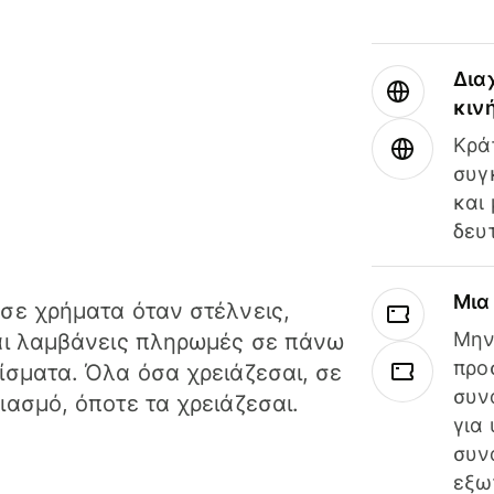
Δια
κιν
Κρά
συγ
και
δευ
Μια
σε χρήματα όταν στέλνεις,
Μην
αι λαμβάνεις πληρωμές σε πάνω
προ
ίσματα. Όλα όσα χρειάζεσαι, σε
συν
ιασμό, όποτε τα χρειάζεσαι.
για
συν
εξω