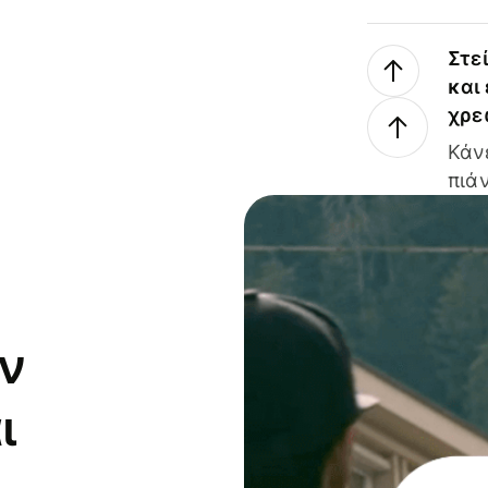
Στε
και
χρε
Κάν
πιάν
ν
ι