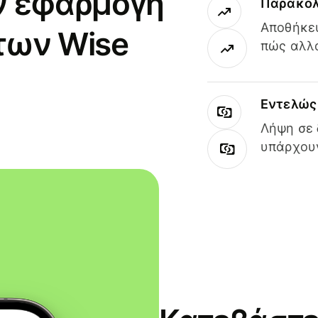
ν εφαρμογή
Παρακολ
Αποθήκευ
των Wise
πώς αλλά
Εντελώς 
Λήψη σε 
υπάρχουν