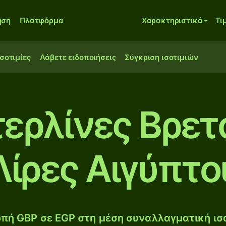
ηση
Πλατφόρμα
Χαρακτηριστικά
Τι
ισοτιμίες
Λάβετε ειδοποιήσεις
Σύγκριση ισοτιμιών
τερλίνες Βρετ
Λίρες Αιγύπτο
πή GBP σε EGP στη μέση συναλλαγματική ισο