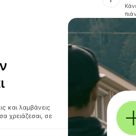
Κάν
πιάν
ν
ι
ις και λαμβάνεις
α χρειάζεσαι, σε