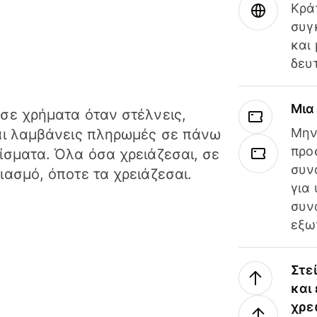
Κρά
συγ
και
δευ
Μια
σε χρήματα όταν στέλνεις,
Μην
αι λαμβάνεις πληρωμές σε πάνω
προ
ίσματα. Όλα όσα χρειάζεσαι, σε
συν
ιασμό, όποτε τα χρειάζεσαι.
για
συν
εξω
Στε
και
χρε