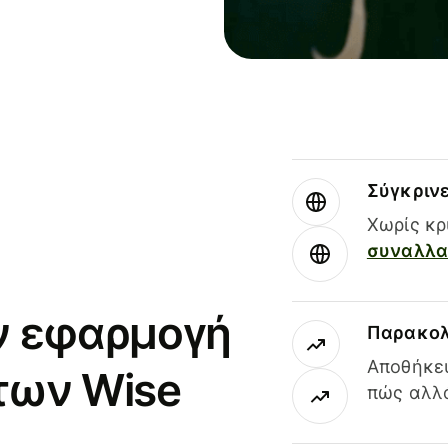
Σύγκριν
Χωρίς κρ
συναλλαγ
ν εφαρμογή
Παρακολ
Αποθήκευ
των Wise
πώς αλλά