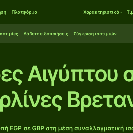
ηση
Πλατφόρμα
Χαρακτηριστικά
Τι
ισοτιμίες
Λάβετε ειδοποιήσεις
Σύγκριση ισοτιμιών
ες Αιγύπτου 
ρλίνες Βρετα
πή EGP σε GBP στη μέση συναλλαγματική ισο