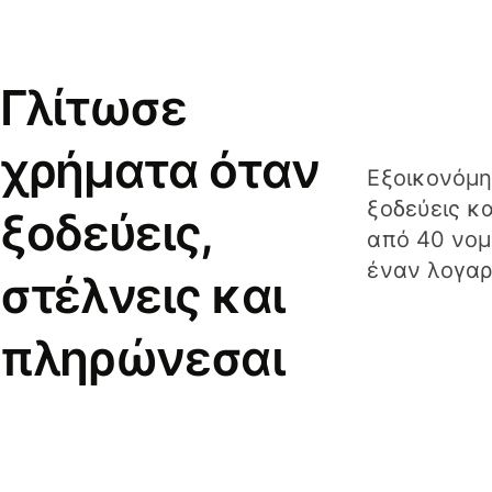
Γλίτωσε
χρήματα όταν
Εξοικονόμη
ξοδεύεις κ
ξοδεύεις,
από 40 νομ
έναν λογαρ
στέλνεις και
πληρώνεσαι