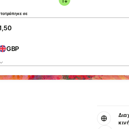
τατράπηκε σε
GBP
Δια
κιν