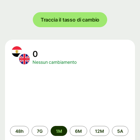
Traccia il tasso di cambio
0
Nessun cambiamento
Periodo
48h
7G
1M
6M
12M
5A
di