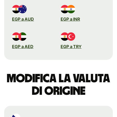
EGP a AUD
EGP a INR
EGP a AED
EGP a TRY
Modifica la valuta
di origine