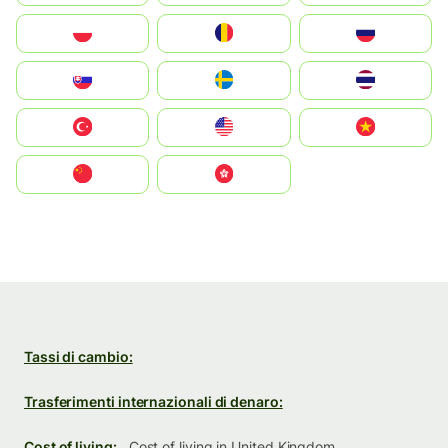
Polska
România
Россия
Slovensko
Ruoŧŧa
ไทย
Türkiye
United States
Vietnam
中国
中國香港特別行政區
Tassi di cambio:
Trasferimenti internazionali di denaro:
Cost of living:
Cost of living in United Kingdom