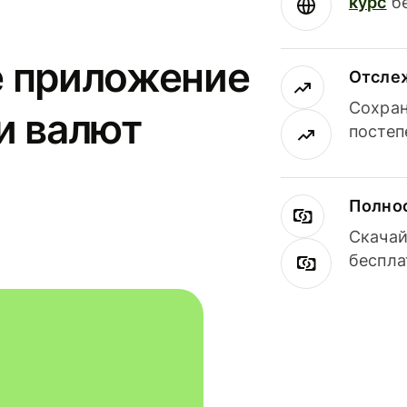
курс
бе
е приложение
Отсле
Сохран
и валют
постеп
Полнос
Скачай
беспла