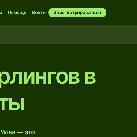
ы
Помощь
Войти
Зарегистрироваться
рлингов в
нты
 Wise — это