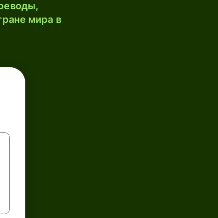
реводы,
тране мира в