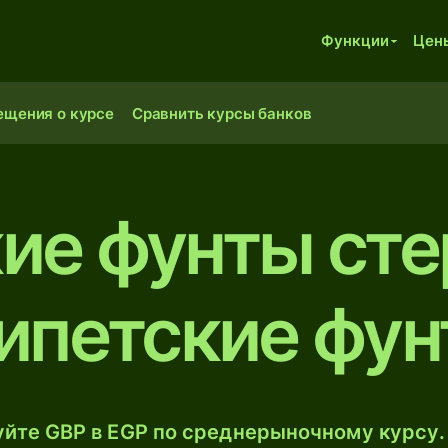
Функции
Цен
ещения о курсе
Сравнить курсы банков
ие фунты сте
ипетские фу
йте GBP в EGP по среднерыночному курсу.