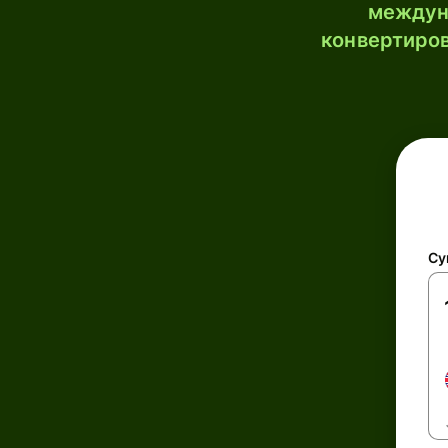
междун
конвертиров
Су