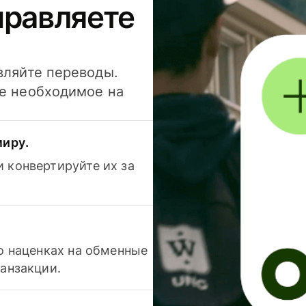
правляете
вляйте переводы.
се необходимое на
миру.
 конвертируйте их за
 о наценках на обменные
ранзакции.