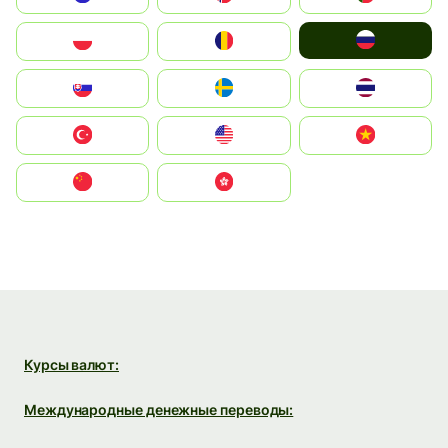
Россия
Polska
România
Slovensko
Ruoŧŧa
ไทย
Türkiye
United States
Vietnam
中国
中國香港特別行政區
Курсы валют:
Международные денежные переводы: