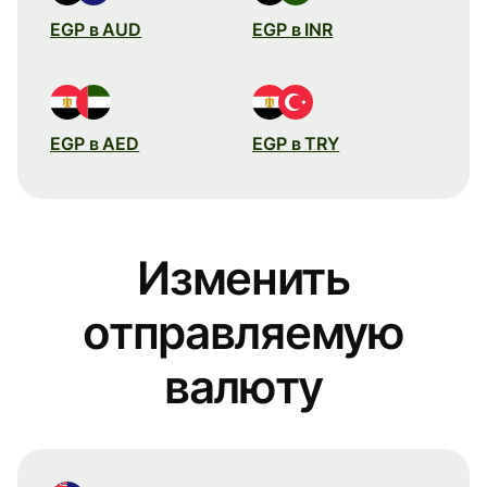
EGP в AUD
EGP в INR
EGP в AED
EGP в TRY
Изменить
отправляемую
валюту