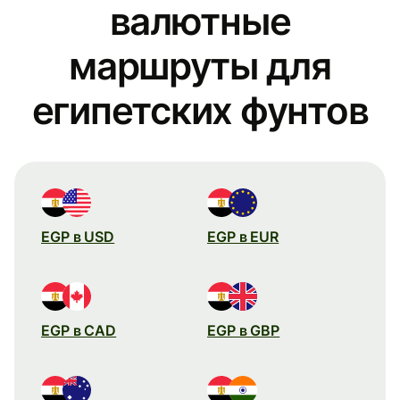
валютные
маршруты для
египетских фунтов
EGP в USD
EGP в EUR
EGP в CAD
EGP в GBP