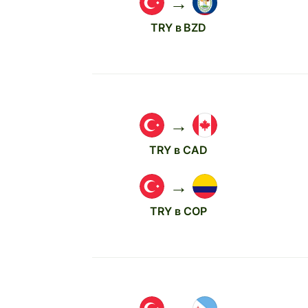
→
TRY в BZD
→
TRY в CAD
→
TRY в COP