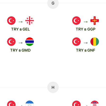
G
→
→
TRY в GEL
TRY в GGP
→
→
TRY в GMD
TRY в GNF
H
→
→