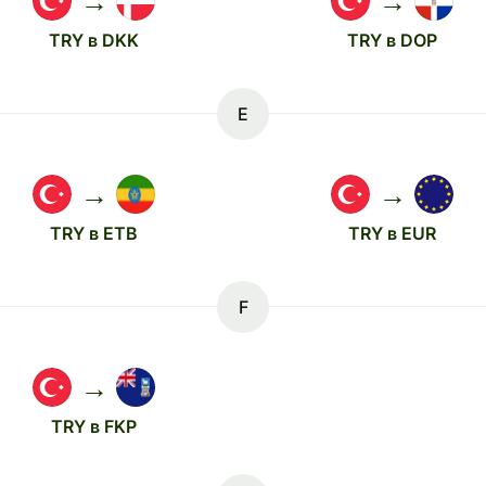
→
→
TRY в DKK
TRY в DOP
E
→
→
TRY в ETB
TRY в EUR
F
→
TRY в FKP