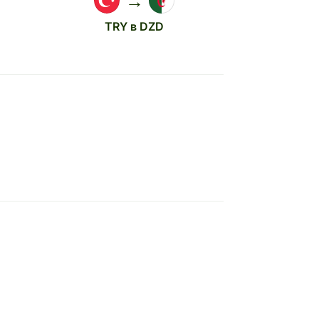
→
TRY в DZD