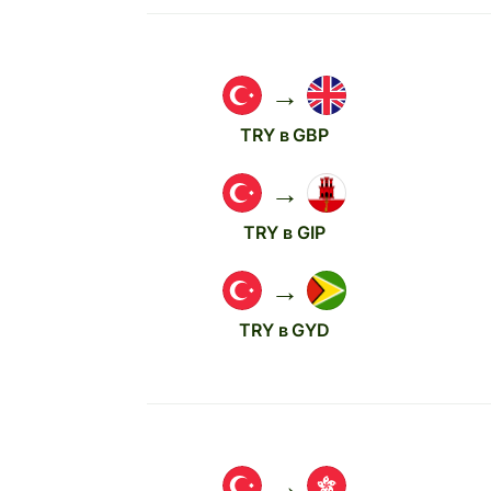
→
TRY в GBP
→
TRY в GIP
→
TRY в GYD
→