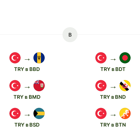
B
→
→
TRY в BBD
TRY в BDT
→
→
TRY в BMD
TRY в BND
→
→
TRY в BSD
TRY в BTN