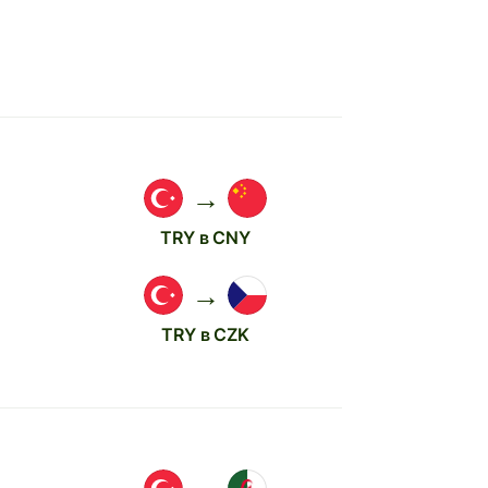
→
TRY в CNY
→
TRY в CZK