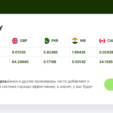
Y
GBP
PKR
INR
CAD
GBP
PKR
INR
CA
0.01555
5.82465
1.99435
0.0292
64.29640
0.17168
0.50142
34.156
рса.
Банки и другие провайдеры часто добавляют к
система гораздо эффективнее, а значит, у вас будет