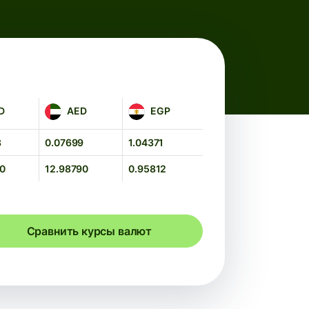
AED
EGP
D
AED
EGP
8
0.07699
1.04371
50
12.98790
0.95812
Сравнить курсы валют