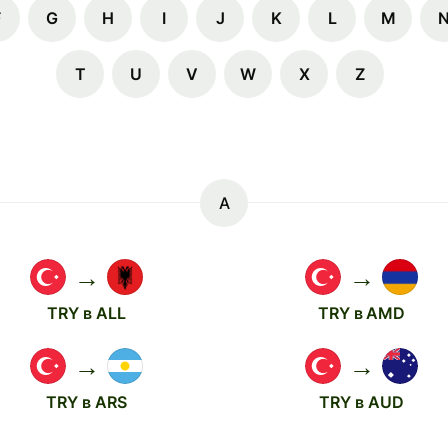
F
G
H
I
J
K
L
M
T
U
V
W
X
Z
A
→
→
TRY в ALL
TRY в AMD
→
→
TRY в ARS
TRY в AUD