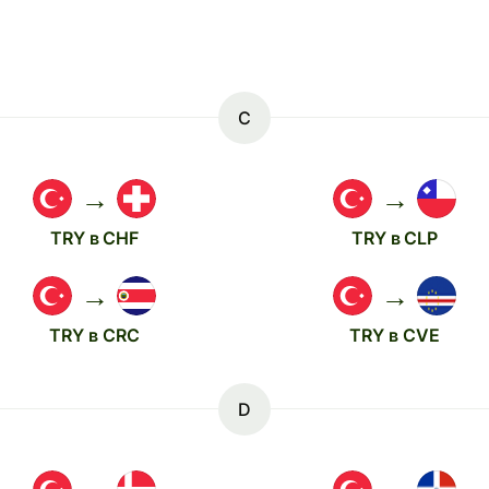
C
→
→
TRY в CHF
TRY в CLP
→
→
TRY в CRC
TRY в CVE
D