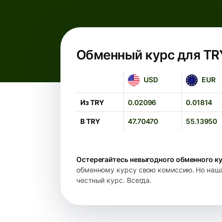
Обменный курс для TR
USD
EUR
USD
EUR
Из TRY
0.02096
0.01814
В TRY
47.70470
55.13950
Остерегайтесь невыгодного обменного ку
обменному курсу свою комиссию. Но наша 
честный курс. Всегда.