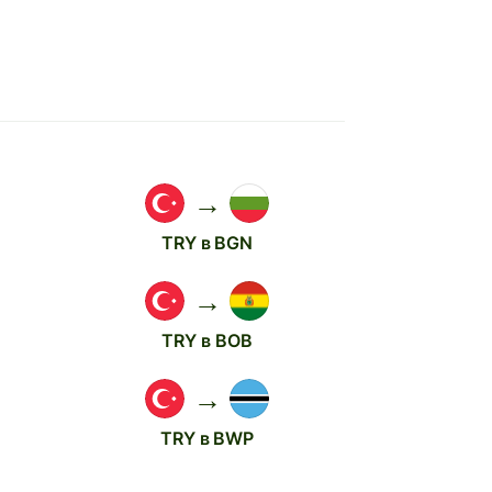
→
TRY в BGN
→
TRY в BOB
→
TRY в BWP