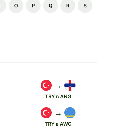
N
O
P
Q
R
S
→
TRY в ANG
→
TRY в AWG