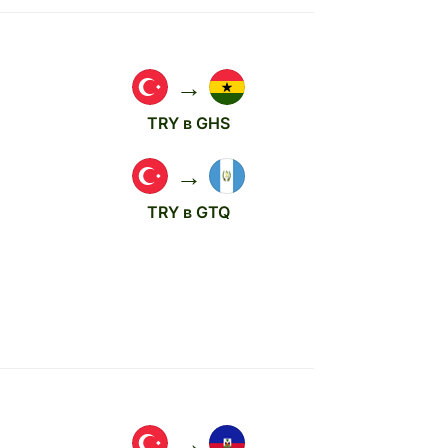
→
TRY в GHS
→
TRY в GTQ
→