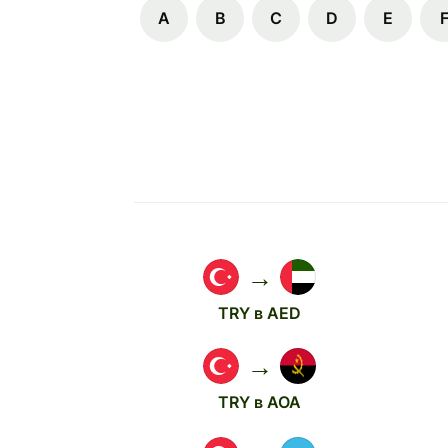
A
B
C
D
E
→
TRY в AED
→
TRY в AOA