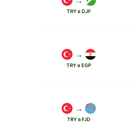
→
TRY в DJF
→
TRY в EGP
→
TRY в FJD