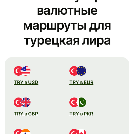
валютные
маршруты для
турецкая лира
TRY в USD
TRY в EUR
TRY в GBP
TRY в PKR