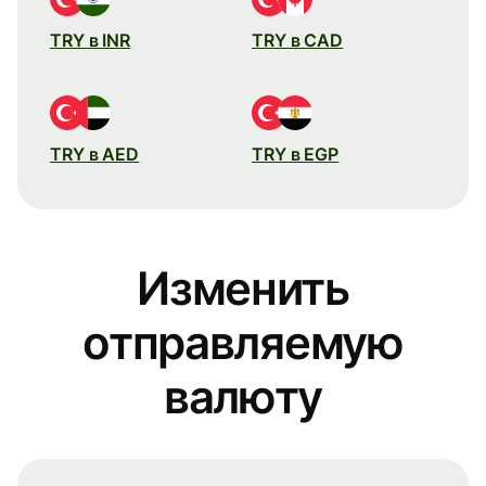
TRY в INR
TRY в CAD
TRY в AED
TRY в EGP
Изменить
отправляемую
валюту