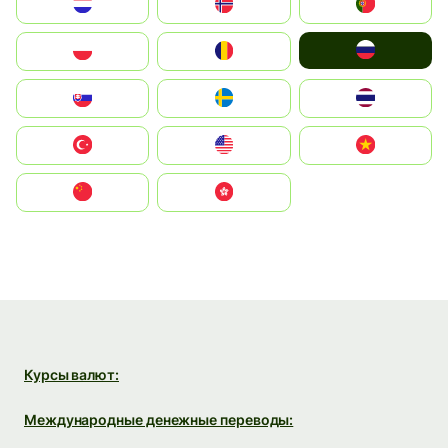
Nederland
Norge
Portugal
Россия
Polska
România
Slovensko
Ruoŧŧa
ไทย
Türkiye
United States
Vietnam
中国
中國香港特別行政區
Курсы валют:
Международные денежные переводы: