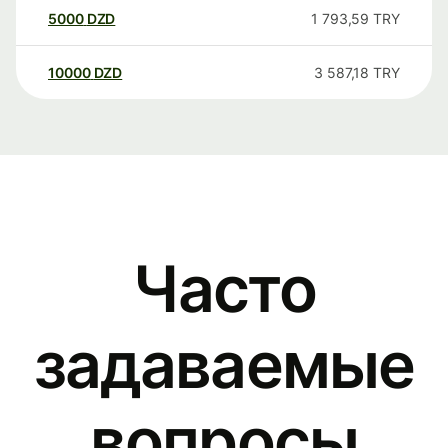
5000
DZD
1 793,59
TRY
10000
DZD
3 587,18
TRY
Часто
задаваемые
вопросы