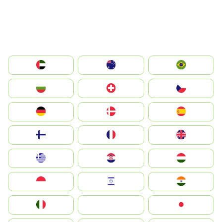
الإمارات العربية المتحدة
Australia
Brazil
България
Switzerland
Czechia
Deutschland
Denmark
España
Suomi
France
United Kingdom
Greece
Hrvatska
Magyarország
Indonesia
Israel
India
Italia
JA
Japan