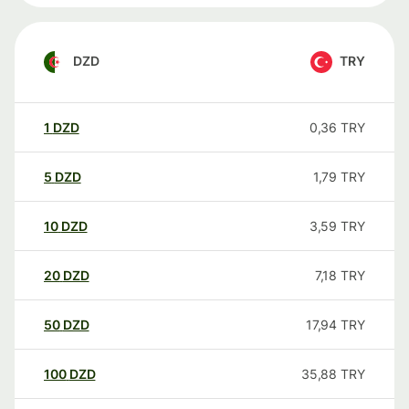
DZD
TRY
1
DZD
0,36
TRY
5
DZD
1,79
TRY
10
DZD
3,59
TRY
20
DZD
7,18
TRY
50
DZD
17,94
TRY
100
DZD
35,88
TRY