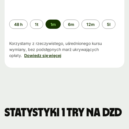
Przedział
48 h
1t
1m
6m
12m
5l
czasu
Korzystamy z rzeczywistego, uśrednionego kursu
wymiany, bez podstępnych marż ukrywających
opłaty.
Dowiedz się więcej
Statystyki 1 TRY na DZD