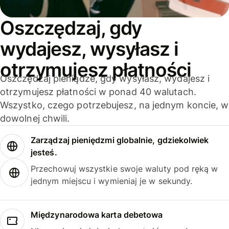
Oszczędzaj, gdy
wydajesz, wysyłasz i
otrzymujesz płatności
Oszczędzaj pieniądze, gdy wysyłasz, wydajesz i
otrzymujesz płatności w ponad 40 walutach.
Wszystko, czego potrzebujesz, na jednym koncie, w
dowolnej chwili.
Zarządzaj pieniędzmi globalnie, gdziekolwiek
jesteś.
Przechowuj wszystkie swoje waluty pod ręką w
jednym miejscu i wymieniaj je w sekundy.
Międzynarodowa karta debetowa