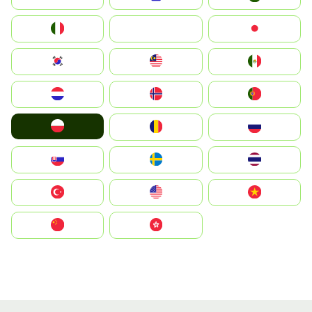
Italia
JA
Japan
South Korea
Malay
Mexico
Nederland
Norge
Portugal
Polska
România
Россия
Slovensko
Ruoŧŧa
ไทย
Türkiye
United States
Vietnam
中国
中國香港特別行政區