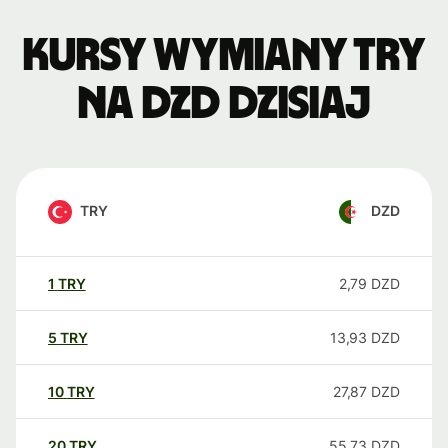
Kursy wymiany TRY
na DZD dzisiaj
TRY
DZD
1
TRY
2,79
DZD
5
TRY
13,93
DZD
10
TRY
27,87
DZD
20
TRY
55,73
DZD