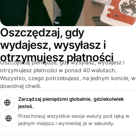
Oszczędzaj, gdy
wydajesz, wysyłasz i
otrzymujesz płatności
Oszczędzaj pieniądze, gdy wysyłasz, wydajesz i
otrzymujesz płatności w ponad 40 walutach.
Wszystko, czego potrzebujesz, na jednym koncie, w
dowolnej chwili.
Zarządzaj pieniędzmi globalnie, gdziekolwiek
jesteś.
Przechowuj wszystkie swoje waluty pod ręką w
jednym miejscu i wymieniaj je w sekundy.