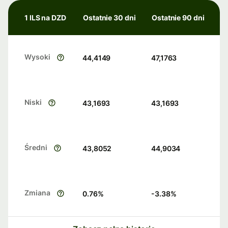
1 ILS na DZD
Ostatnie 30 dni
Ostatnie 90 dni
Wysoki
44,4149
47,1763
Niski
43,1693
43,1693
Średni
43,8052
44,9034
Zmiana
0.76
%
-3.38
%