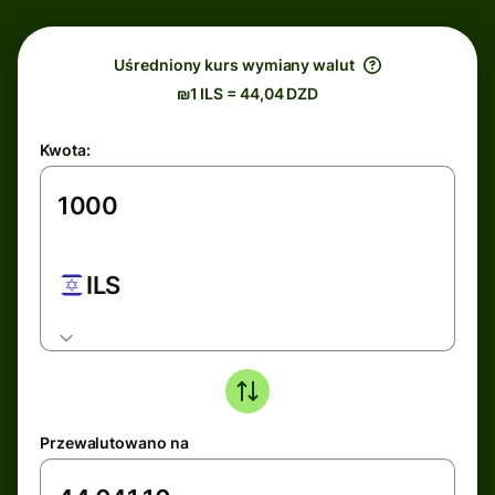
Uśredniony kurs wymiany walut
₪1 ILS = 44,04 DZD
Kwota:
ILS
Przewalutowano na