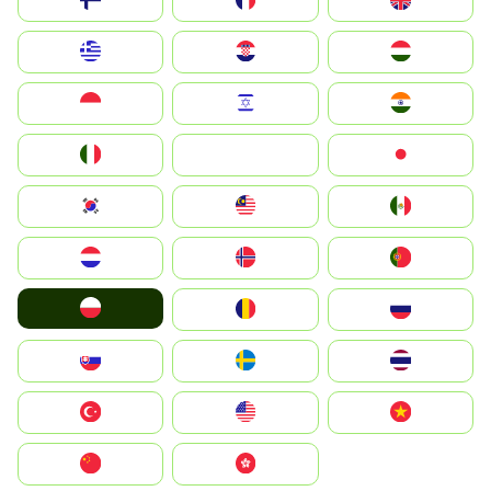
Suomi
France
United Kingdom
Greece
Hrvatska
Magyarország
Indonesia
Israel
India
Italia
JA
Japan
South Korea
Malay
Mexico
Nederland
Norge
Portugal
Polska
România
Россия
Slovensko
Ruoŧŧa
ไทย
Türkiye
United States
Vietnam
中国
中國香港特別行政區