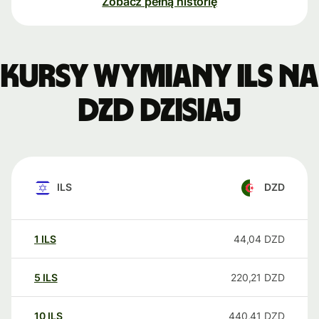
Zobacz pełną historię
Kursy wymiany ILS na
DZD dzisiaj
ILS
DZD
1
ILS
44,04
DZD
5
ILS
220,21
DZD
10
ILS
440,41
DZD