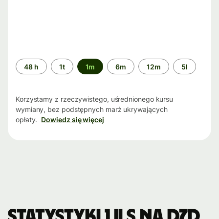
Przedział
48 h
1t
1m
6m
12m
5l
czasu
Korzystamy z rzeczywistego, uśrednionego kursu
wymiany, bez podstępnych marż ukrywających
opłaty.
Dowiedz się więcej
Statystyki 1 ILS na DZD