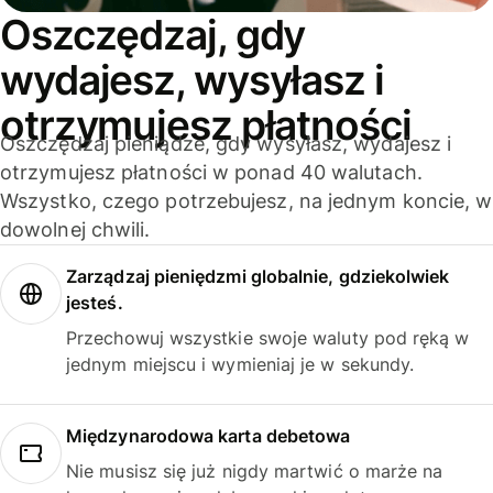
Oszczędzaj, gdy
wydajesz, wysyłasz i
otrzymujesz płatności
Oszczędzaj pieniądze, gdy wysyłasz, wydajesz i
otrzymujesz płatności w ponad 40 walutach.
Wszystko, czego potrzebujesz, na jednym koncie, w
dowolnej chwili.
Zarządzaj pieniędzmi globalnie, gdziekolwiek
jesteś.
Przechowuj wszystkie swoje waluty pod ręką w
jednym miejscu i wymieniaj je w sekundy.
Międzynarodowa karta debetowa
Nie musisz się już nigdy martwić o marże na