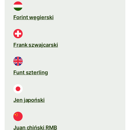
Forint węgierski
Frank szwajcarski
Funt szterling
Jen japoński
Juan chiński RMB