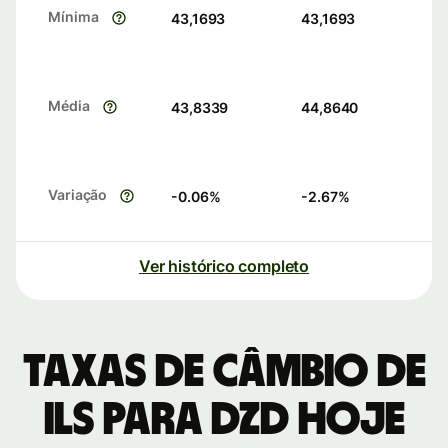
Mínima
43,1693
43,1693
Média
43,8339
44,8640
Variação
-0.06
%
-2.67
%
Ver histórico completo
Taxas de câmbio de
ILS para DZD hoje