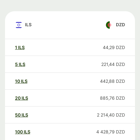
ILS
DZD
1
ILS
44,29
DZD
5
ILS
221,44
DZD
10
ILS
442,88
DZD
20
ILS
885,76
DZD
50
ILS
2 214,40
DZD
100
ILS
4 428,79
DZD