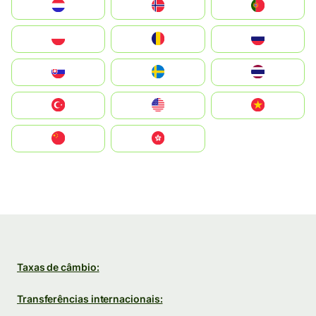
Nederland
Norge
Portugal
Polska
România
Россия
Slovensko
Ruoŧŧa
ไทย
Türkiye
United States
Vietnam
中国
中國香港特別行政區
Taxas de câmbio:
Transferências internacionais: