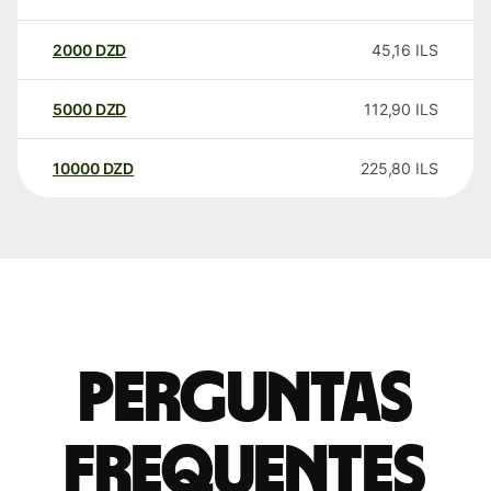
2000
DZD
45,16
ILS
5000
DZD
112,90
ILS
10000
DZD
225,80
ILS
Perguntas
frequentes