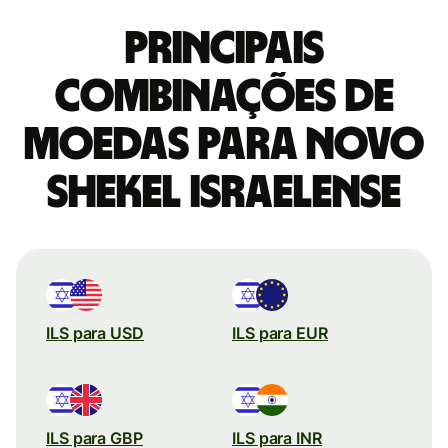
Principais
combinações de
moedas para Novo
shekel israelense
ILS para USD
ILS para EUR
ILS para GBP
ILS para INR