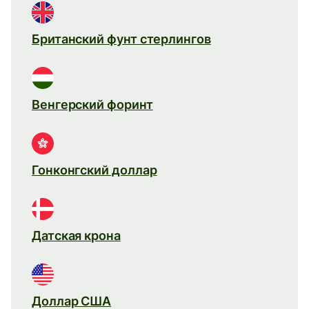
Британский фунт стерлингов
Венгерский форинт
Гонконгский доллар
Датская крона
Доллар США