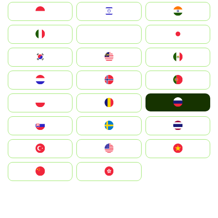
Indonesia
Israel
India
Italia
JA
Japan
South Korea
Malay
Mexico
Nederland
Norge
Portugal
Россия
Polska
România
Slovensko
Ruoŧŧa
ไทย
Türkiye
United States
Vietnam
中国
中國香港特別行政區