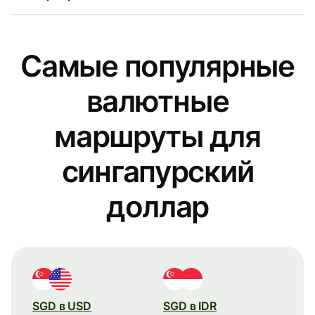
Самые популярные
валютные
маршруты для
сингапурский
доллар
SGD в USD
SGD в IDR