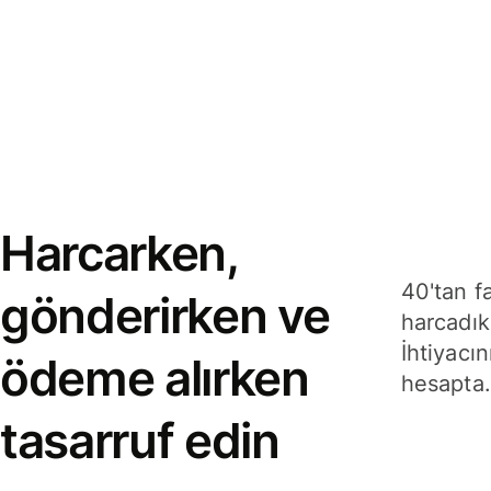
Harcarken,
40'tan f
gönderirken ve
harcadık
İhtiyacın
ödeme alırken
hesapta.
tasarruf edin