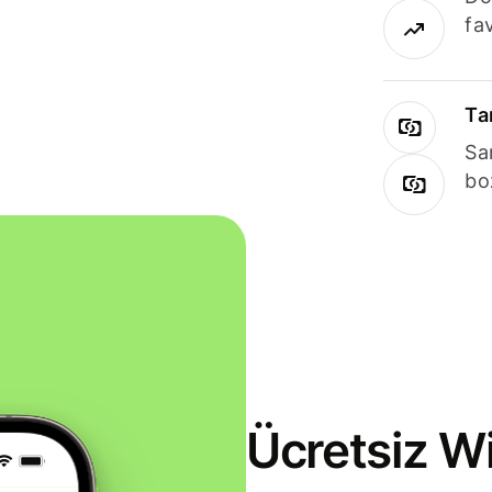
fav
Ta
Sa
bo
Ücretsiz Wi