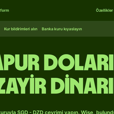
tform
Özellikler
Kur bildirimleri alın
Banka kuru kıyaslayın
apur dolar
zayir dinar
kuruyla SGD - DZD çevrimi yapın. Wise, bulun