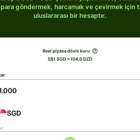
bi para göndermek, harcamak ve çevirmek için 
uluslararası bir hesaptır.
Reel piyasa döviz kuru
S$1 SGD = 104,0 DZD
tar
SGD