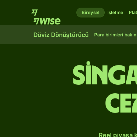
Bireysel
İşletme
Pla
Döviz Dönüştürücü
Para birimleri bakın
Sing
Ce
Reel piyasa 