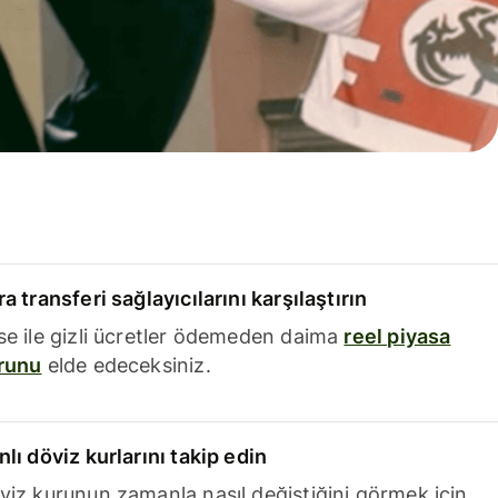
a transferi sağlayıcılarını karşılaştırın
se ile gizli ücretler ödemeden daima
reel piyasa
runu
elde edeceksiniz.
nlı döviz kurlarını takip edin
viz kurunun zamanla nasıl değiştiğini görmek için