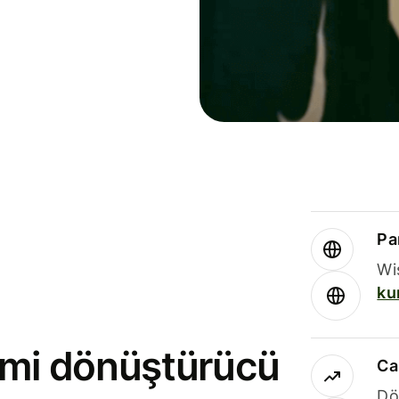
Par
Wi
ku
rimi dönüştürücü
Ca
Dö