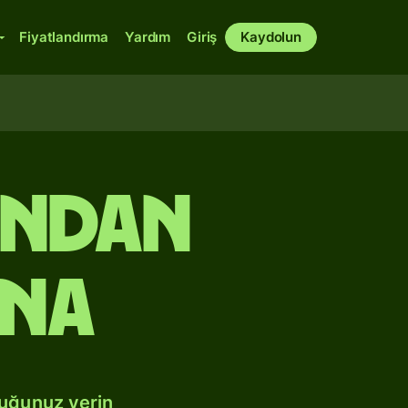
Fiyatlandırma
Yardım
Giriş
Kaydolun
ından
ına
duğunuz yerin