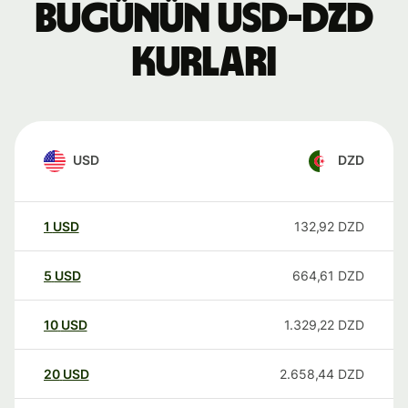
Bugünün USD-DZD
kurları
USD
DZD
1
USD
132,92
DZD
5
USD
664,61
DZD
10
USD
1.329,22
DZD
20
USD
2.658,44
DZD