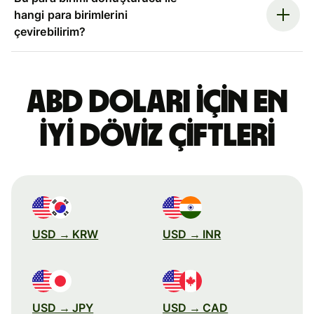
hangi para birimlerini
çevirebilirim?
ABD doları için en
iyi döviz çiftleri
USD → KRW
USD → INR
USD → JPY
USD → CAD