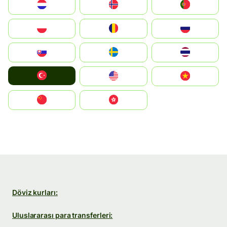
Nederland
Norge
Portugal
Polska
România
Россия
Slovensko
Ruoŧŧa
ไทย
Türkiye
United States
Vietnam
中国
中國香港特別行政區
Döviz kurları:
Uluslararası para transferleri: