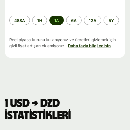
Zaman
48SA
1H
1A
6A
12A
5Y
aralığı
Reel piyasa kurunu kullanıyoruz ve ücretleri gizlemek için
gizli fiyat artışları eklemiyoruz.
Daha fazla bilgi edinin
1 USD → DZD
istatistikleri