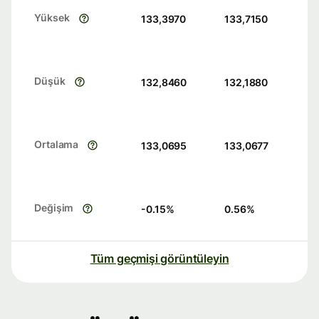
Yüksek
133,3970
133,7150
Düşük
132,8460
132,1880
Ortalama
133,0695
133,0677
Değişim
-0.15
%
0.56
%
Tüm geçmişi görüntüleyin