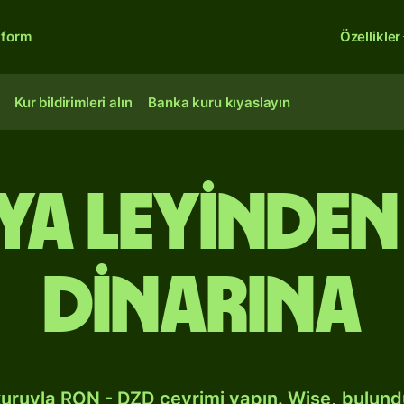
tform
Özellikler
Kur bildirimleri alın
Banka kuru kıyaslayın
a leyinden 
dinarına
kuruyla RON - DZD çevrimi yapın. Wise, bulun