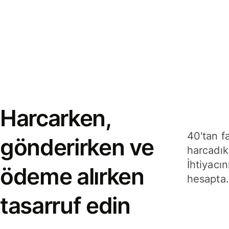
Harcarken,
40'tan f
gönderirken ve
harcadık
İhtiyacın
ödeme alırken
hesapta.
tasarruf edin