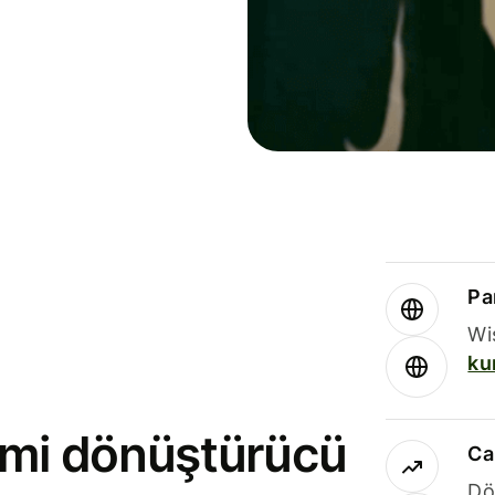
Par
Wi
ku
rimi dönüştürücü
Ca
Dö