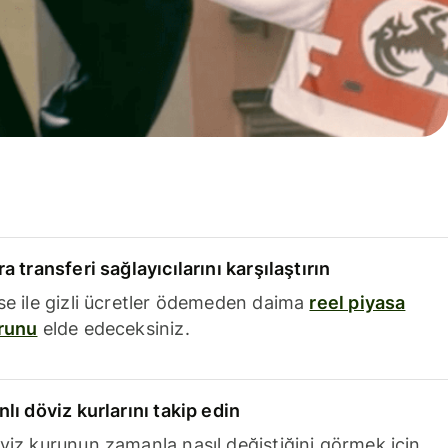
a transferi sağlayıcılarını karşılaştırın
se ile gizli ücretler ödemeden daima
reel piyasa
runu
elde edeceksiniz.
nlı döviz kurlarını takip edin
viz kurunun zamanla nasıl değiştiğini görmek için