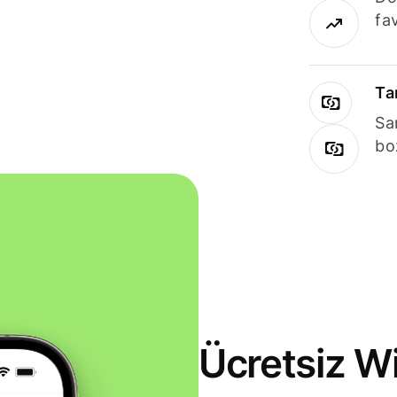
fav
Ta
Sa
bo
Ücretsiz Wi