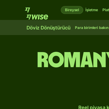
Bireysel
İşletme
Pla
Döviz Dönüştürücü
Para birimleri bakın
Romany
Reel piyasa 