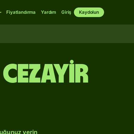
Fiyatlandırma
Yardım
Giriş
Kaydolun
Cezayir
duğunuz yerin