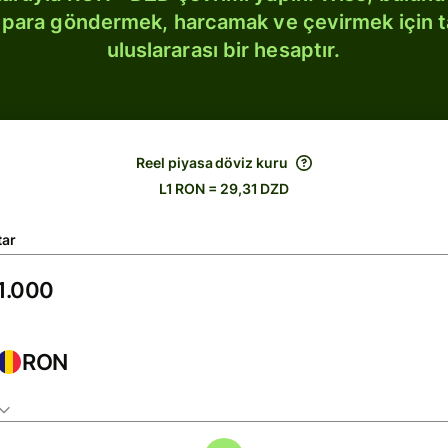
bi para göndermek, harcamak ve çevirmek için 
uluslararası bir hesaptır.
Reel piyasa döviz kuru
L1 RON = 29,31 DZD
tar
RON